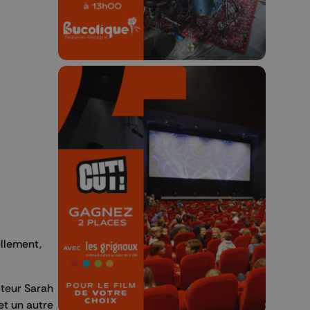
🎬 Concours CUT x
Les Grignoux ✨
Concours permanent - 2 places à
gagner chaque semaine !
ellement,
cteur Sarah
et un autre