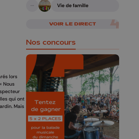
Vie de famille
A suivre
VOIR LE DIRECT
Nos concours
rés lors
 « Nous
🎁 Gagnez 5x2
nspecteur
places pour le
lles qui ont
Bucolique Ferrières
jardin. Mais
Festival 🌿🎶
Concours valable jusqu'au 9 août,
23h59.