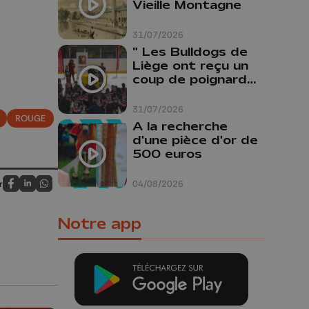
Vieille Montagne
31/07/2026
" Les Bulldogs de
Liège ont reçu un
coup de poignard
dans le dos "
31/07/2026
ROUGE
A la recherche
d'une pièce d'or de
500 euros
04/08/2026
r
Partagez sur FaceBook
Partagez sur LinkedIn
Partagez sur Whatsapp
Notre app