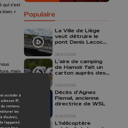
 qui s’est
 bien. »
Populaire
La Ville de Liège
veut détruire le
pont Denis Lecocq
mais manque de
budget pour le
28/07/2026
faire
L'aire de camping
 nous
de Hamoir fait un
ture, mais
carton auprès des
touristes
23/07/2026
Décès d'Agnes
 et accéder à
Flemal, ancienne
 adresse IP,
directrice de WSL
t du contenu
méliorer les
24/07/2026
à d’autres,
e l’appareil.
L'hélicoptère
er sur leur