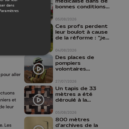
médicalisé dans de
oser dans
bonnes conditions à
Paramètres
Oupeye
05/08/2026
Ces profs perdent
leur boulot à cause
de la réforme : "je
travaillais bien plus
comme prof que
04/08/2026
comme
Des places de
pharmacienne"
pompiers
volontaires
disponibles en
pour aller
province de Liège :
27/07/2026
"Un citoyen qui
Un tapis de 33
n'est formé ne
ectuons
mètres a été
peut pas nous
déroulé à la
niers et
aider"
Cathédrale de
de leur
Liège
05/08/2026
800 mètres
d'archives de la
e. Les