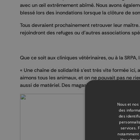
avec un œil extrêmement abîmé. Nous avons égalemen
blessé lors des inondations lorsque la clôture de son 
Tous devraient prochainement retrouver leur maître. 
rejoindront des refuges ou d’autres associations sp
Que ce soit aux cliniques vétérinaires, ou à la SRPA, 
« Une chaîne de solidarité s’est très vite formée ici,
aimons tous les animaux, et on ne pouvait pas ne rie
aussi de matériel. Des magasins également nous don
Nous et nos 
des informa
des identif
personnalis
services.
F
notamment en
Vos choix 