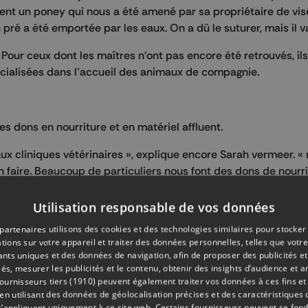
t un poney qui nous a été amené par sa propriétaire de visé
pré a été emportée par les eaux. On a dû le suturer, mais il va
Pour ceux dont les maîtres n’ont pas encore été retrouvés, ils
écialisées dans l’accueil des animaux de compagnie.
les dons en nourriture et en matériel affluent.
 aux cliniques vétérinaires », explique encore Sarah vermeer. «
n faire. Beaucoup de particuliers nous font des dons de nourri
nent leurs invendus ».
Utilisation responsable de vos données
partenaires utilisons des cookies et des technologies similaires pour stocker
tions sur votre appareil et traiter des données personnelles, telles que votre
iants uniques et des données de navigation, afin de proposer des publicités e
és, mesurer les publicités et le contenu, obtenir des insights d’audience et a
ournisseurs tiers (1910)
peuvent également traiter vos données à ces fins et 
 utilisant des données de géolocalisation précises et des caractéristiques d
s’appliquent uniquement à ce site web. Certains fournisseurs peuvent se fond