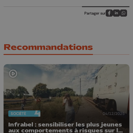
Partager sur
Partagez sur
Partagez 
Parta
Recommandations
SOCIÉTÉ
04/12/2025
Infrabel : sensibiliser les plus jeunes
aux comportements à risques sur le