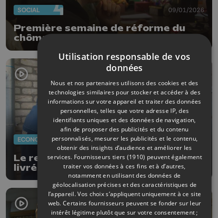
SOCIAL
09/01/2026
Première semaine de réforme du
chômage bien gérée par les CPAS
Utilisation responsable de vos
données
Nous et nos partenaires utilisons des cookies et des
technologies similaires pour stocker et accéder à des
informations sur votre appareil et traiter des données
personnelles, telles que votre adresse IP, des
identifiants uniques et des données de navigation,
afin de proposer des publicités et du contenu
personnalisés, mesurer les publicités et le contenu,
ECONOMIE
19/11/2025
obtenir des insights d’audience et améliorer les
services.
Fournisseurs tiers (1910)
peuvent également
Le retour des produits consignés et
traiter vos données à ces fins et à d’autres,
livrés: "Le Fourgon" s'installe en
notamment en utilisant des données de
province Liège
géolocalisation précises et des caractéristiques de
l’appareil. Vos choix s’appliquent uniquement à ce site
web. Certains fournisseurs peuvent se fonder sur leur
intérêt légitime plutôt que sur votre consentement ;