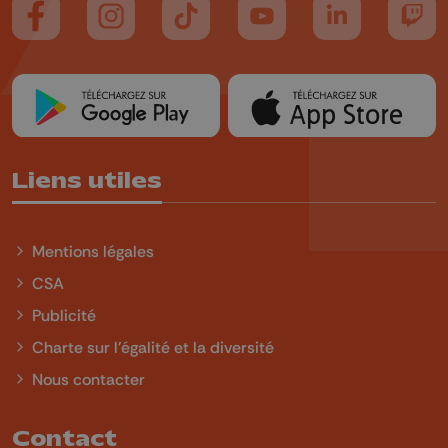
Suivez-nous sur FaceBook
Suivez-nous sur Instagram
Suivez-nous sur TikTok
Suivez-nous sur YouTube
Suivez-nous sur
Suiv
Liens utiles
Mentions légales
CSA
Publicité
Charte sur l'égalité et la diversité
Nous contacter
Contact