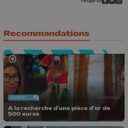
Partager sur
Partagez sur
Partagez 
Parta
Recommandations
SOCIÉTÉ
04/08/2026
A la recherche d'une pièce d'or de
500 euros