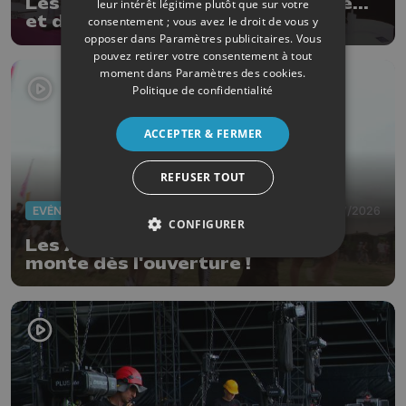
Les Ardentes : 20 ans de musique...
leur intérêt légitime plutôt que sur votre
et de style !
consentement ; vous avez le droit de vous y
opposer dans
Paramètres publicitaires
. Vous
pouvez retirer votre consentement à tout
moment dans
Paramètres des cookies
.
Politique de confidentialité
ACCEPTER & FERMER
REFUSER TOUT
EVÈNEMENTS
02/07/2026
CONFIGURER
Les Ardentes 2026 : l'ambiance
monte dès l'ouverture !