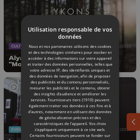
Utilisation responsable de vos
données
CULTURE
08/07/2026
Nous et nos partenaires utilisons des cookies
et des technologies similaires pour stocker et
Alyah rejoint Ykons pour le titre
accéder à des informations sur votre appareil
"More and more"
et traiter des données personnelles, telles que
votre adresse IP, des identifiants uniques et
des données de navigation, afin de proposer
des publicités et du contenu personnalisés,
mesurer les publicités et le contenu, obtenir
des insights d’audience et améliorer les
services.
Fournisseurs tiers (1910)
peuvent
également traiter vos données à ces fins et à
d’autres, notamment en utilisant des données
de géolocalisation précises et des
caractéristiques de l’appareil. Vos choix
Ouv
EVÈNEMENTS
03/07/2026
s’appliquent uniquement à ce site web.
Certains fournisseurs peuvent se fonder sur