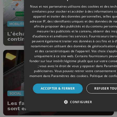
Nous et nos partenaires utilisons des cookies et des tec
similaires pour stocker et accéder à des informations s
appareil et traiter des données personnelles, telles qu
adresse IP, des identifiants uniques et des données de na
MOBILITÉ
29/05/2026
afin de proposer des publicités et du contenu personna
mesurer les publicités et le contenu, obtenir des ins
L’échangeur N°33 “Burenville”
d’audience et améliorer les services.
Fournisseurs tiers
continue sa mue
peuvent également traiter vos données à ces fins et à d
notamment en utilisant des données de géolocalisation 
et des caractéristiques de l’appareil. Vos choix s’appl
uniquement à ce site web. Certains fournisseurs peuv
fonder sur leur intérêt légitime plutôt que sur votre con
; vous avez le droit de vous y opposer dans
Paramèt
publicitaires
. Vous pouvez retirer votre consentement 
moment dans
Paramètres des cookies
.
Politique de confi
ACCEPTER & FERMER
REFUSER TOU
SOCIAL
29/05/2026
CONFIGURER
Les facteurs de Liège et de Seraing
sont en grève