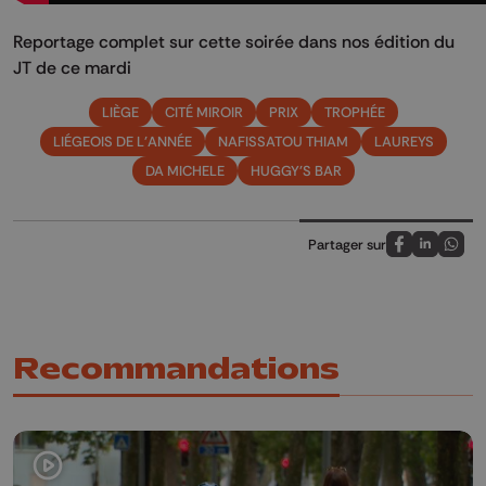
Reportage complet sur cette soirée dans nos édition du
JT de ce mardi
LIÈGE
CITÉ MIROIR
PRIX
TROPHÉE
LIÉGEOIS DE L'ANNÉE
NAFISSATOU THIAM
LAUREYS
DA MICHELE
HUGGY'S BAR
Partager sur
Partagez sur
Partagez 
Parta
Recommandations