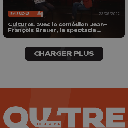
ÉMISSIONS
22/09/2022
CultureL avec le comédien Jean-
François Breuer, le spectacle
"Répercussion-ID" et l'exposition
"Equinoxe automnale"
CHARGER PLUS