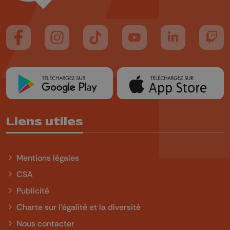
Suivez-nous sur FaceBook
Suivez-nous sur Instagram
Suivez-nous sur TikTok
Suivez-nous sur YouTube
Suivez-nous sur
Suiv
Liens utiles
Mentions légales
CSA
Publicité
Charte sur l'égalité et la diversité
Nous contacter