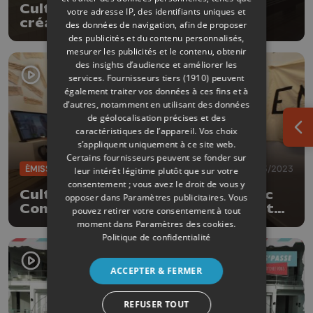
Cultures en transitions : une
votre adresse IP, des identifiants uniques et
création pluridisciplinaire pour
des données de navigation, afin de proposer
booster la transition alimentaire
des publicités et du contenu personnalisés,
mesurer les publicités et le contenu, obtenir
des insights d’audience et améliorer les
services.
Fournisseurs tiers (1910)
peuvent
également traiter vos données à ces fins et à
d’autres, notamment en utilisant des données
de géolocalisation précises et des
caractéristiques de l’appareil. Vos choix
Ouv
s’appliquent uniquement à ce site web.
Certains fournisseurs peuvent se fonder sur
ÉMISSIONS
09/03/2023
leur intérêt légitime plutôt que sur votre
consentement ; vous avez le droit de vous y
CultureL avec "Urgence" par Adoc
opposer dans
Paramètres publicitaires
. Vous
Compagnie, Lemon Felixe et Val et
pouvez retirer votre consentement à tout
les Bateleurs
moment dans
Paramètres des cookies
.
Politique de confidentialité
ACCEPTER & FERMER
REFUSER TOUT