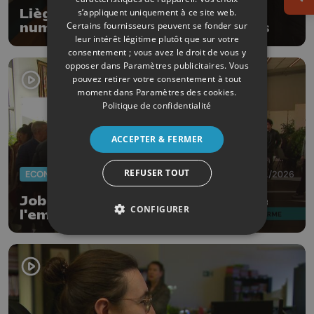
Ouv
s’appliquent uniquement à ce site web.
Liège : les espaces publics
Certains fournisseurs peuvent se fonder sur
numériques toujours plus utilisés
leur intérêt légitime plutôt que sur votre
consentement ; vous avez le droit de vous y
opposer dans
Paramètres publicitaires
. Vous
pouvez retirer votre consentement à tout
moment dans
Paramètres des cookies
.
Politique de confidentialité
ACCEPTER & FERMER
REFUSER TOUT
ECONOMIE
24/01/2026
Job Wanted à Awans : un salon de
CONFIGURER
l'emploi sur fond de réforme