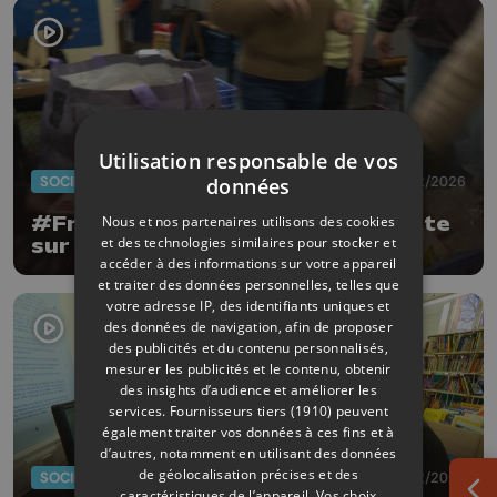
Utilisation responsable de vos
SOCIÉTÉ
16/02/2026
données
Nous et nos partenaires utilisons des cookies
#FrigoVide : la campagne qui alerte
et des technologies similaires pour stocker et
sur la précarité alimentaire
accéder à des informations sur votre appareil
et traiter des données personnelles, telles que
votre adresse IP, des identifiants uniques et
des données de navigation, afin de proposer
des publicités et du contenu personnalisés,
mesurer les publicités et le contenu, obtenir
des insights d’audience et améliorer les
services.
Fournisseurs tiers (1910)
peuvent
également traiter vos données à ces fins et à
d’autres, notamment en utilisant des données
de géolocalisation précises et des
SOCIÉTÉ
09/02/2026
caractéristiques de l’appareil. Vos choix