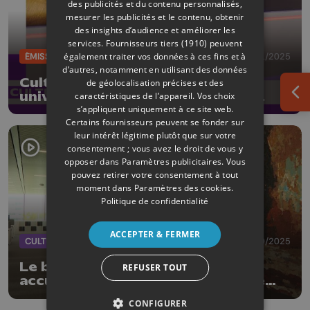
des publicités et du contenu personnalisés,
mesurer les publicités et le contenu, obtenir
des insights d’audience et améliorer les
services.
Fournisseurs tiers (1910)
peuvent
également traiter vos données à ces fins et à
ÉMISSIONS
07/11/2025
d’autres, notamment en utilisant des données
CultureL avec le choeur
de géolocalisation précises et des
universitaire de Liège pour "Les
caractéristiques de l’appareil. Vos choix
Ouv
saisons" de Haydn
s’appliquent uniquement à ce site web.
Certains fournisseurs peuvent se fonder sur
leur intérêt légitime plutôt que sur votre
consentement ; vous avez le droit de vous y
opposer dans
Paramètres publicitaires
. Vous
pouvez retirer votre consentement à tout
moment dans
Paramètres des cookies
.
Politique de confidentialité
ACCEPTER & FERMER
CULTURE
25/10/2025
Le bureau d'architecture UMAN
REFUSER TOUT
accueille les oeuvres récentes de
Guy Lemaire
CONFIGURER