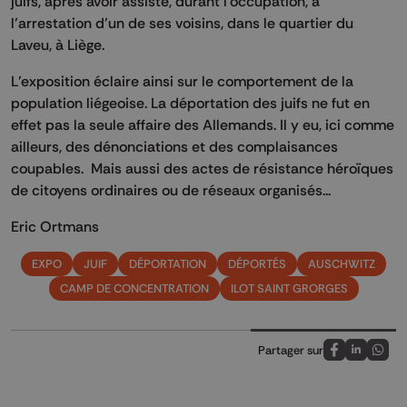
juifs, après avoir assisté, durant l'occupation, à
l’arrestation d’un de ses voisins, dans le quartier du
Laveu, à Liège.
L’exposition éclaire ainsi sur le comportement de la
population liégeoise. La déportation des juifs ne fut en
effet pas la seule affaire des Allemands. Il y eu, ici comme
ailleurs, des dénonciations et des complaisances
coupables. Mais aussi des actes de résistance héroïques
de citoyens ordinaires ou de réseaux organisés...
Eric Ortmans
EXPO
JUIF
DÉPORTATION
DÉPORTÉS
AUSCHWITZ
CAMP DE CONCENTRATION
ILOT SAINT GRORGES
Partager sur
Partagez sur
Partagez 
Parta