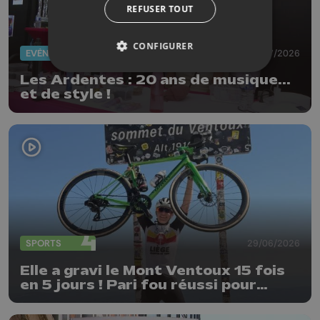
REFUSER TOUT
CONFIGURER
EVÈNEMENTS
03/07/2026
Les Ardentes : 20 ans de musique...
et de style !
SPORTS
29/06/2026
Elle a gravi le Mont Ventoux 15 fois
en 5 jours ! Pari fou réussi pour
Delphine Thirifays