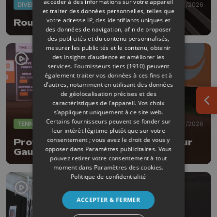
accéder à des informations sur votre appareil
DIVERS
10/07/2026
et traiter des données personnelles, telles que
votre adresse IP, des identifiants uniques et
Rouler à vélo dans la circulation
des données de navigation, afin de proposer
des publicités et du contenu personnalisés,
mesurer les publicités et le contenu, obtenir
des insights d’audience et améliorer les
services.
Fournisseurs tiers (1910)
peuvent
également traiter vos données à ces fins et à
d’autres, notamment en utilisant des données
de géolocalisation précises et des
caractéristiques de l’appareil. Vos choix
Ouv
s’appliquent uniquement à ce site web.
Certains fournisseurs peuvent se fonder sur
TENNIS
08/07/2026
leur intérêt légitime plutôt que sur votre
consentement ; vous avez le droit de vous y
Province Open : entrée réussi pour
opposer dans
Paramètres publicitaires
. Vous
Gauthier Onclin !
pouvez retirer votre consentement à tout
moment dans
Paramètres des cookies
.
Politique de confidentialité
ACCEPTER & FERMER