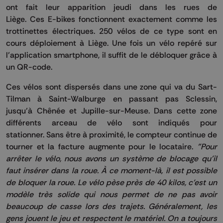
ont fait leur apparition jeudi dans les rues de
Liège.
Ces
E-bikes
fonctionnent exactement comme les
trottinettes électriques.
250 vélos de ce type sont en
cours déploiement à Liège.
Une fois un vélo repéré sur
l’application smartphone, il suffit de le débloquer grâce à
un
QR-code
.
Ces vélos sont dispersés dans une zone qui va du
Sart-
Tilman
à
Saint-Walburge
en passant pas
Sclessin
,
jusqu’à
Chênée
et
Jupille-sur-Meuse
.
Dans cette zone
différents arceau de vélo sont indiqués pour
stationner.
Sans être à proximité, le compteur continue de
tourner et la facture augmente pour le locataire.
"Pour
arrêter le vélo, nous avons un système de blocage qu'il
faut insérer dans la roue.
À ce moment-là, il est possible
de bloquer la roue.
Le vélo pèse près de 40 kilos, c'est un
modèle très solide qui nous permet de ne pas avoir
beaucoup de casse lors des trajets.
Généralement, les
gens jouent le jeu et respectent le matériel.
On a toujours