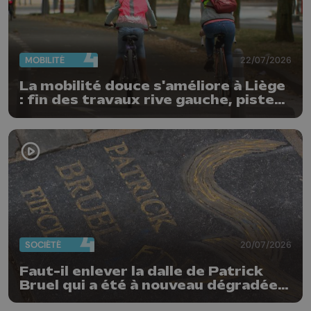
MOBILITÉ
22/07/2026
La mobilité douce s'améliore à Liège
: fin des travaux rive gauche, pistes
cyclo-piétonnes Avroy et
Guillemins...
SOCIÉTÉ
20/07/2026
Faut-il enlever la dalle de Patrick
Bruel qui a été à nouveau dégradée ?
"Nos ouvriers sont en vacances"