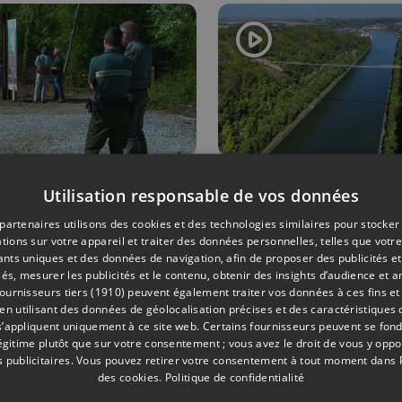
ENVIRONNEMENT
25/04/2026
EVÈNEMENTS
Utilisation responsable de vos données
passerelle de
La passerell
partenaires utilisons des cookies et des technologies similaires pour stocker
tions sur votre appareil et traiter des données personnelles, telles que votre
ter ouvre au
Caster à 55
iants uniques et des données de navigation, afin de proposer des publicités e
ic : un site
haut pour re
és, mesurer les publicités et le contenu, obtenir des insights d’audience et a
ournisseurs tiers (1910)
peuvent également traiter vos données à ces fins et 
ctaculaire
Bassenge à 
 utilisant des données de géolocalisation précises et des caractéristiques d
s haute
et Maastric
s’appliquent uniquement à ce site web. Certains fournisseurs peuvent se fond
ilance
légitime plutôt que sur votre consentement ; vous avez le droit de vous y opp
 publicitaires
. Vous pouvez retirer votre consentement à tout moment dans
des cookies
.
Politique de confidentialité