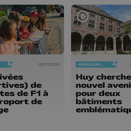
16/07/2026
AMÉNAGEMENT DU TERRITOIRE
ivées
Huy cherche
rtives) de
nouvel aveni
otes de F1 à
pour deux
éroport de
bâtiments
ge
emblématiq
du Vieux Hu