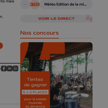
ints mais
Météo Edition de la mi-
A suivre
journée - 06/08/2026
n.
VOIR LE DIRECT
Nos concours
🎁 Gagnez 5x2
r
Partagez sur FaceBook
Partagez sur LinkedIn
Partagez sur Whatsapp
places pour le
Bucolique Ferrières
Festival 🌿🎶
Concours valable jusqu'au 9 août,
23h59.