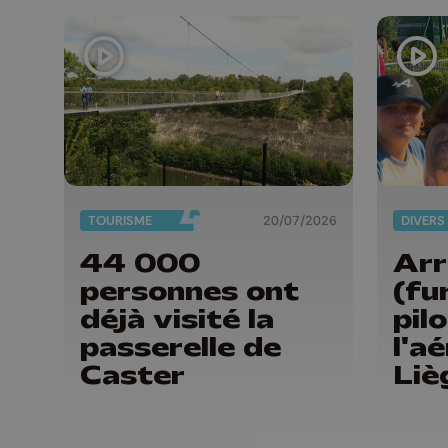
TOURISME
20/07/2026
DIVERS
44 000
Arr
personnes ont
(fu
déjà visité la
pil
passerelle de
l'a
Caster
Liè