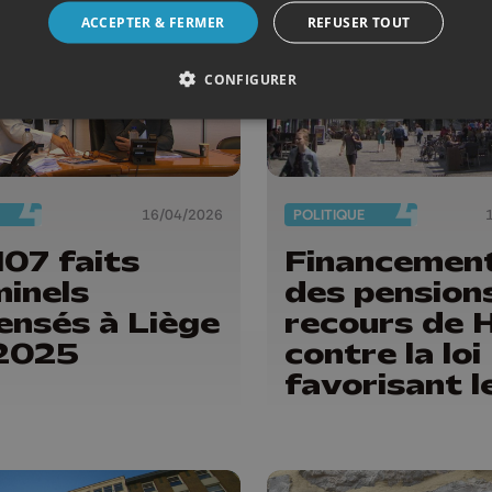
ACCEPTER & FERMER
REFUSER TOUT
CONFIGURER
16/04/2026
POLITIQUE
107 faits
Financemen
minels
des pensions
ensés à Liège
recours de 
2025
contre la loi
favorisant l
villes de +
100.000
habitants