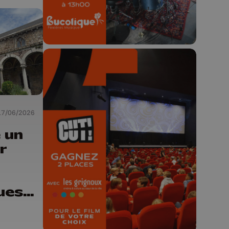
17/06/2026
🎬 Concours CUT x
Les Grignoux ✨
 un
r
Concours permanent - 2 places à
gagner chaque semaine !
ues
y