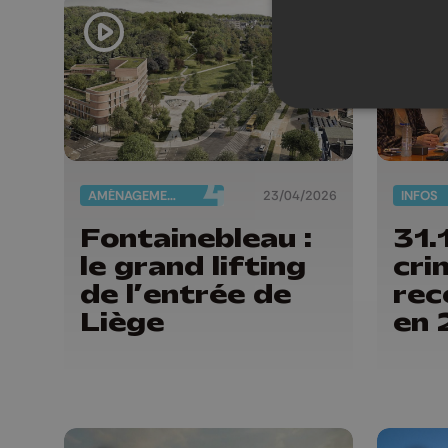
n’apprécient
pas »
AMÉNAGEMENT DU TERRITOIRE
23/04/2026
INFOS
Fontainebleau :
31.
le grand lifting
cri
de l’entrée de
rec
Liège
en 