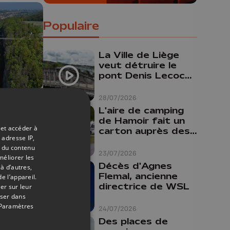
Populaire
La Ville de Liège
veut détruire le
pont Denis Lecocq
mais manque de
budget pour le
28/07/2026
faire
24/04/2026
L'aire de camping
de Hamoir fait un
e de
 et accéder à
carton auprès des
 adresse IP,
m de
touristes
t du contenu
lier
23/07/2026
méliorer les
Décès d'Agnes
à d’autres,
Visé
Flemal, ancienne
e l’appareil.
ht
directrice de WSL
er sur leur
oser dans
Paramètres
24/07/2026
Des places de