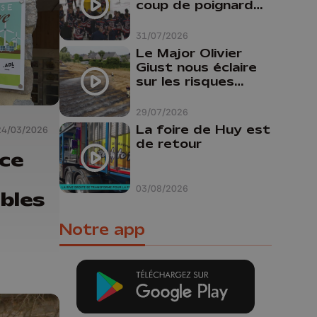
coup de poignard
dans le dos "
31/07/2026
Le Major Olivier
Giust nous éclaire
sur les risques
d'incendie en
Belgique : "Un
29/07/2026
incendie comme en
La foire de Huy est
24/03/2026
Gironde ne pourrait
de retour
pas avoir lieu chez
ce
nous"
03/08/2026
bles
Notre app