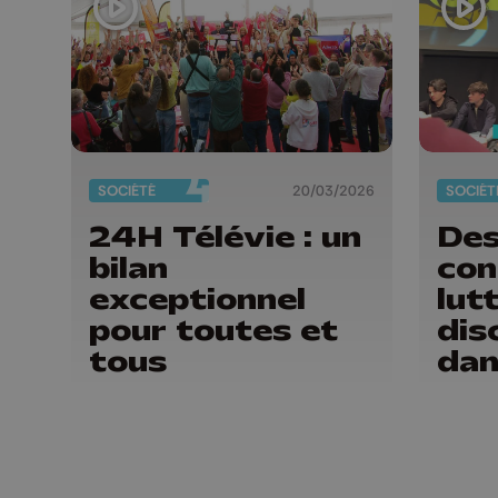
SOCIÉTÉ
20/03/2026
SOCIÉT
24H Télévie : un
Des
bilan
con
exceptionnel
lut
pour toutes et
dis
tous
dan