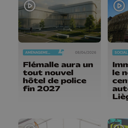
AMÉNAGEMENT DU TERRITOIRE
08/04/2026
SOCIAL
Flémalle aura un
Imm
tout nouvel
le 
hôtel de police
cen
fin 2027
aut
Liè