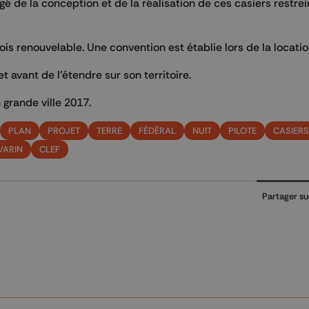
rgé de la conception et de la réalisation de ces casiers restre
is renouvelable. Une convention est établie lors de la locatio
t avant de l'étendre sur son territoire.
 grande ville 2017.
PLAN
PROJET
TERRE
FÉDÉRAL
NUIT
PILOTE
CASIERS
VARIN
CLEF
Partager su