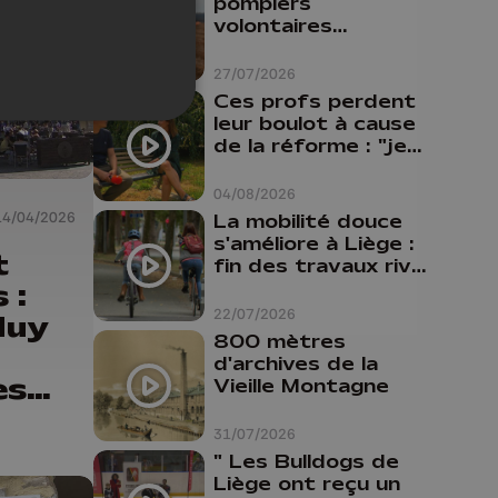
pompiers
volontaires
disponibles en
province de Liège :
27/07/2026
"Un citoyen qui
Ces profs perdent
n'est formé ne
leur boulot à cause
peut pas nous
de la réforme : "je
aider"
travaillais bien plus
comme prof que
04/08/2026
comme
14/04/2026
La mobilité douce
pharmacienne"
s'améliore à Liège :
t
fin des travaux rive
gauche, pistes
 :
cyclo-piétonnes
22/07/2026
Huy
Avroy et
800 mètres
Guillemins...
d'archives de la
es
Vieille Montagne
31/07/2026
" Les Bulldogs de
Liège ont reçu un