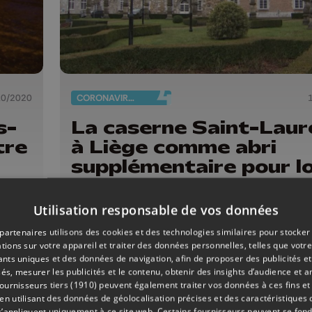
10/2020
CORONAVIRUS
s-
La caserne Saint-Laur
tre
à Liège comme abri
supplémentaire pour l
des sans-abris
Utilisation responsable de vos données
partenaires utilisons des cookies et des technologies similaires pour stocker
tions sur votre appareil et traiter des données personnelles, telles que votre
iants uniques et des données de navigation, afin de proposer des publicités e
és, mesurer les publicités et le contenu, obtenir des insights d’audience et a
ournisseurs tiers (1910)
peuvent également traiter vos données à ces fins et 
 utilisant des données de géolocalisation précises et des caractéristiques d
s’appliquent uniquement à ce site web. Certains fournisseurs peuvent se fond