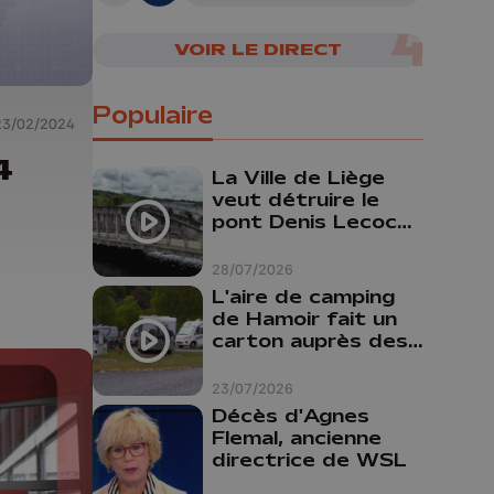
VOIR LE DIRECT
Populaire
23/02/2024
4
La Ville de Liège
veut détruire le
pont Denis Lecocq
mais manque de
budget pour le
28/07/2026
faire
L'aire de camping
de Hamoir fait un
carton auprès des
touristes
23/07/2026
Décès d'Agnes
Flemal, ancienne
directrice de WSL