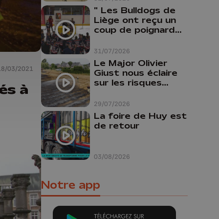
" Les Bulldogs de
Liège ont reçu un
coup de poignard
dans le dos "
31/07/2026
Le Major Olivier
18/03/2021
Giust nous éclaire
sur les risques
és à
d'incendie en
Belgique : "Un
29/07/2026
incendie comme en
La foire de Huy est
Gironde ne pourrait
de retour
pas avoir lieu chez
nous"
03/08/2026
Notre app