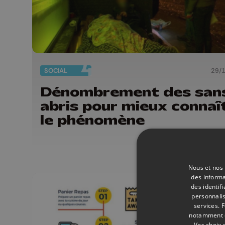
SOCIAL
29/
Dénombrement des san
abris pour mieux connaî
le phénomène
Nous et nos 
des informa
des identif
personnalis
services.
F
notamment en
Vos choix 