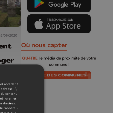
16/06/2020
ent
Où nous capter
QU4TRE
, le média de proximité de votre
oger
commune !
LISTE DES COMMUNES
 et accéder à
 adresse IP,
t du contenu
méliorer les
à d’autres,
e l’appareil.
er sur leur