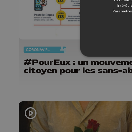
intérêt 
Paramètres
CORONAVIRUS
23/
#PourEux : un mouvem
citoyen pour les sans-ab