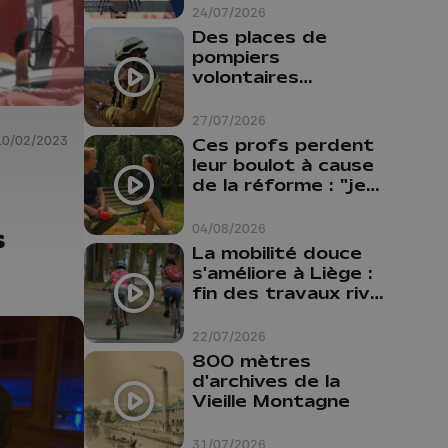
24/07/2026
Des places de
pompiers
volontaires
disponibles en
province de Liège :
27/07/2026
"Un citoyen qui
10/02/2023
Ces profs perdent
n'est formé ne
leur boulot à cause
peut pas nous
de la réforme : "je
aider"
travaillais bien plus
comme prof que
04/08/2026
s
comme
La mobilité douce
pharmacienne"
s'améliore à Liège :
fin des travaux rive
gauche, pistes
cyclo-piétonnes
22/07/2026
Avroy et
800 mètres
Guillemins...
d'archives de la
Vieille Montagne
31/07/2026