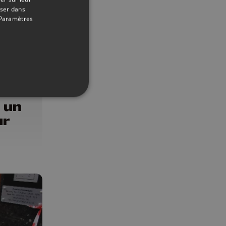
oser dans
Paramètres
19/06/2019
 un
ur