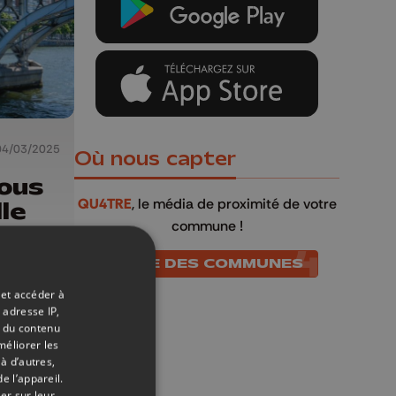
04/03/2025
Où nous capter
ous
QU4TRE
, le média de proximité de votre
le
commune !
LISTE DES COMMUNES
 et accéder à
 adresse IP,
t du contenu
méliorer les
à d’autres,
e l’appareil.
er sur leur