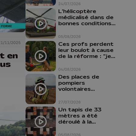
24/07/2026
L'hélicoptère
médicalisé dans de
bonnes conditions à
Oupeye
05/08/2026
21/11/2025
Ces profs perdent
leur boulot à cause
t en
de la réforme : "je
sus
travaillais bien plus
comme prof que
04/08/2026
comme
Des places de
pharmacienne"
pompiers
volontaires
disponibles en
province de Liège :
27/07/2026
"Un citoyen qui
Un tapis de 33
n'est formé ne
mètres a été
peut pas nous
déroulé à la
aider"
Cathédrale de
Liège
05/08/2026