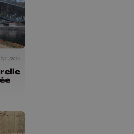
17/11/2021
relle
rée