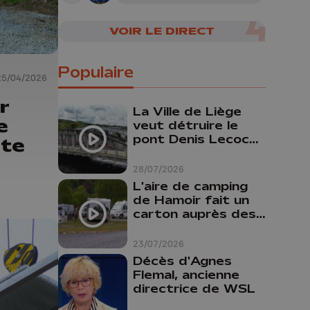
VOIR LE DIRECT
Populaire
25/04/2026
r
La Ville de Liège
e
veut détruire le
pont Denis Lecocq
ute
mais manque de
budget pour le
28/07/2026
faire
L'aire de camping
de Hamoir fait un
carton auprès des
touristes
23/07/2026
Décès d'Agnes
Flemal, ancienne
directrice de WSL