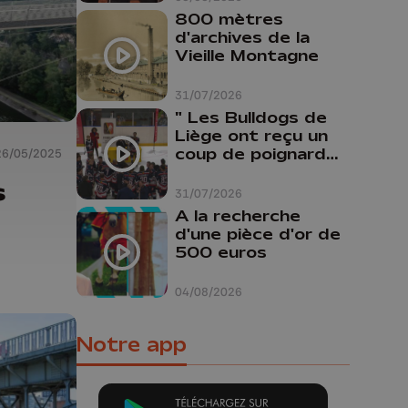
800 mètres
d'archives de la
Vieille Montagne
31/07/2026
" Les Bulldogs de
Liège ont reçu un
coup de poignard
26/05/2025
dans le dos "
s
31/07/2026
A la recherche
d'une pièce d'or de
500 euros
04/08/2026
Notre app