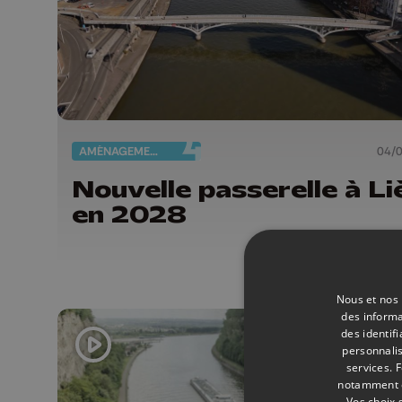
AMÉNAGEMENT DU TERRITOIRE
04/
Nouvelle passerelle à Li
en 2028
Nous et nos 
des informa
des identif
personnalis
services.
F
notamment en
Vos choix 