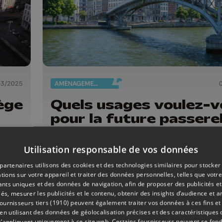
03/2025
AMÉNAGEMENT DU TERRITOIRE
ège
Quels usages voulez-v
pour la future passerel
Saucy
Utilisation responsable de vos données
partenaires utilisons des cookies et des technologies similaires pour stocker
tions sur votre appareil et traiter des données personnelles, telles que votre
iants uniques et des données de navigation, afin de proposer des publicités e
és, mesurer les publicités et le contenu, obtenir des insights d’audience et a
ournisseurs tiers (1910)
peuvent également traiter vos données à ces fins et 
 utilisant des données de géolocalisation précises et des caractéristiques d
s’appliquent uniquement à ce site web. Certains fournisseurs peuvent se fond