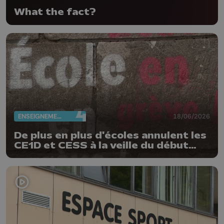
What the fact?
ENSEIGNEMENT
18/06/2026
De plus en plus d'écoles annulent les
CE1D et CESS à la veille du début
des épreuves