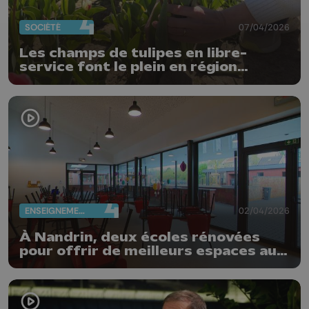
SOCIÉTÉ
07/04/2026
Les champs de tulipes en libre-
service font le plein en région
liégeoise
ENSEIGNEMENT
02/04/2026
À Nandrin, deux écoles rénovées
pour offrir de meilleurs espaces aux
élèves