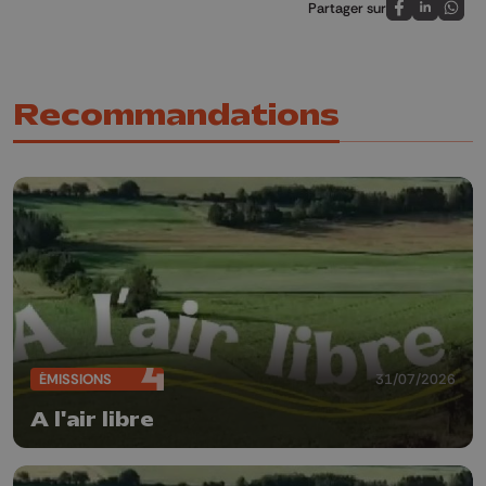
Partager sur
Partagez sur
Partagez 
Parta
Recommandations
ÉMISSIONS
31/07/2026
A l'air libre