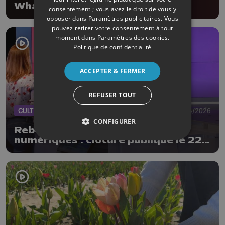
What the fact?
consentement ; vous avez le droit de vous y
opposer dans
Paramètres publicitaires
. Vous
pouvez retirer votre consentement à tout
moment dans
Paramètres des cookies
.
Politique de confidentialité
ACCEPTER & FERMER
REFUSER TOUT
CULTURE
18/04/2026
CONFIGURER
Reboot - laboratoire des arts
numériques : clôture publique le 22
avril