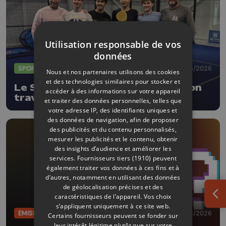
Utilisation responsable de vos
données
SPORTS
04/05/2026
Nous et nos partenaires utilisons des cookies
et des technologies similaires pour stocker et
Le Squash22 récompensé pour son
accéder à des informations sur votre appareil
travail avec les jeunes en padel
et traiter des données personnelles, telles que
votre adresse IP, des identifiants uniques et
des données de navigation, afin de proposer
des publicités et du contenu personnalisés,
mesurer les publicités et le contenu, obtenir
des insights d’audience et améliorer les
services.
Fournisseurs tiers (1910)
peuvent
également traiter vos données à ces fins et à
d’autres, notamment en utilisant des données
de géolocalisation précises et des
caractéristiques de l’appareil. Vos choix
Ouv
s’appliquent uniquement à ce site web.
ÉMISSIONS
26/04/2026
Certains fournisseurs peuvent se fonder sur
leur intérêt légitime plutôt que sur votre