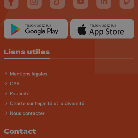
Suivez-nous sur FaceBook
Suivez-nous sur Instagram
Suivez-nous sur TikTok
Suivez-nous sur YouTube
Suivez-nous sur
Suiv
Liens utiles
Mentions légales
CSA
Publicité
Charte sur l'égalité et la diversité
Nous contacter
Contact