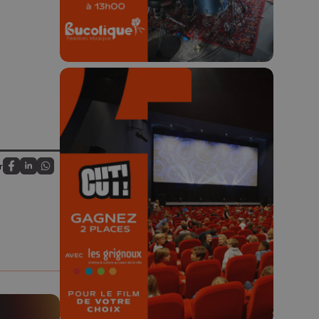
🎬 Concours CUT x
r
Partagez sur FaceBook
Partagez sur LinkedIn
Partagez sur Whatsapp
Les Grignoux ✨
Concours permanent - 2 places à
gagner chaque semaine !