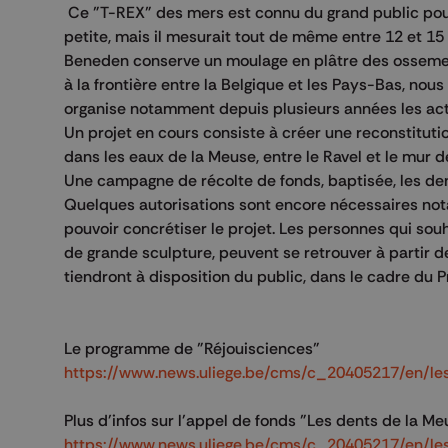
Ce "T-REX" des mers est connu du grand public pour s
petite, mais il mesurait tout de même entre 12 et 15 m
Beneden conserve un moulage en plâtre des ossement
à la frontière entre la Belgique et les Pays-Bas, nou
organise notamment depuis plusieurs années les acti
Un projet en cours consiste à créer une reconstituti
dans les eaux de la Meuse, entre le Ravel et le mur de
Une campagne de récolte de fonds, baptisée, les den
Quelques autorisations sont encore nécessaires not
pouvoir concrétiser le projet. Les personnes qui souh
de grande sculpture, peuvent se retrouver à partir de
tiendront à disposition du public, dans le cadre du 
Le programme de "Réjouisciences"
https://www.news.uliege.be/cms/c_20405217/en/l
Plus d'infos sur l'appel de fonds "Les dents de la M
https://www.news.uliege.be/cms/c_20405217/en/l