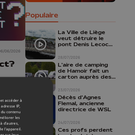
Populaire
La Ville de Liège
veut détruire le
pont Denis Lecocq
mais manque de
06/06/2026
budget pour le
28/07/2026
ct?
faire
L'aire de camping
de Hamoir fait un
carton auprès des
touristes
23/07/2026
Décès d'Agnes
 et accéder à
Flemal, ancienne
 adresse IP,
directrice de WSL
t du contenu
méliorer les
24/07/2026
à d’autres,
e l’appareil.
Ces profs perdent
er sur leur