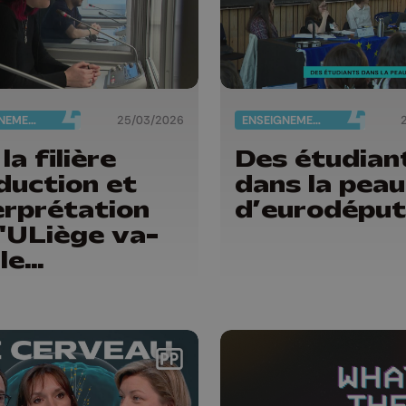
ENSEIGNEMENT
25/03/2026
ENSEIGNEMENT
 la filière
Des étudian
duction et
dans la peau
erprétation
d’eurodépu
l'ULiège va-
le
paraître ?