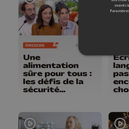
intérêt 
Paramètres
ÉMISSIONS
02/06/2026
ÉMISSI
Une
Écr
alimentation
lang
sûre pour tous :
pas
les défis de la
enc
sécurité
cho
alimentaire
dir