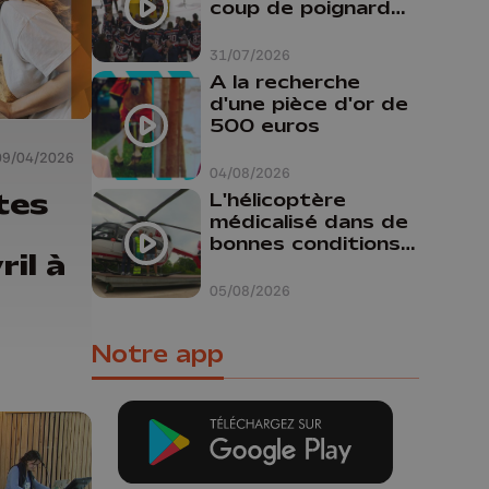
coup de poignard
dans le dos "
31/07/2026
A la recherche
d'une pièce d'or de
500 euros
09/04/2026
04/08/2026
tes
L'hélicoptère
médicalisé dans de
bonnes conditions à
ril à
Oupeye
05/08/2026
Notre app