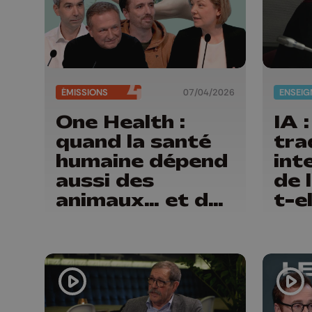
ÉMISSIONS
07/04/2026
One Health :
IA :
quand la santé
tra
humaine dépend
int
aussi des
de 
animaux… et de
t-el
la planète
dis