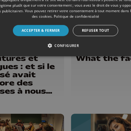
légitime plutôt que sur votre consentement ; vous avez le droit de vous y opp
 publicitaires
. Vous pouvez retirer votre consentement à tout moment dans
des cookies
.
Politique de confidentialité
ACCEPTER & FERMER
REFUSER TOUT
CONFIGURER
ONS
05/05/2026
ÉMISSIONS
itures et
What the fa
ues : et si le
sé avait
ore des
ses à nous
e ?