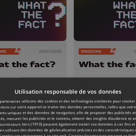
ONS
05/07/2026
ÉMISSIONS
t the fact?
What the fa
Utilisation responsable de vos données
partenaires utilisons des cookies et des technologies similaires pour stocker
tions sur votre appareil et traiter des données personnelles, telles que votre
iants uniques et des données de navigation, afin de proposer des publicités e
és, mesurer les publicités et le contenu, obtenir des insights d’audience et a
ournisseurs tiers (1910)
peuvent également traiter vos données à ces fins et 
 utilisant des données de géolocalisation précises et des caractéristiques d
s’appliquent uniquement à ce site web. Certains fournisseurs peuvent se fond