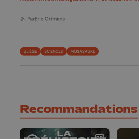
Par
Eric Ortmans
ULIÈGE
SCIENCES
MOSASAURE
Recommandations