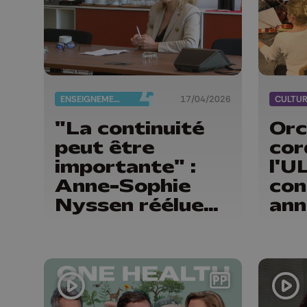
ENSEIGNEMENT
17/04/2026
CULTU
"La continuité
Orc
peut être
cor
importante" :
l'U
Anne-Sophie
con
Nyssen réélue
ann
rectrice de
l'ULiège