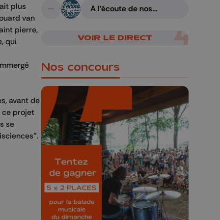
ait plus
A l'écoute de nos
A suivre
rivières
douard van
int pierre,
VOIR LE DIRECT
, qui
é immergé
Nos concours
s, avant de
 ce projet
es se
isciences".
🎁 Gagnez 5x2
places pour le
Bucolique Ferrières
Festival 🌿🎶
Concours valable jusqu'au 9 août,
23h59.