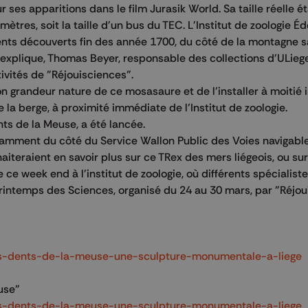
es apparitions dans le film Jurasik World. Sa taille réelle ét
ètres, soit la taille d'un bus du TEC. L'Institut de zoologie É
s découverts fin des année 1700, du côté de la montagne sa
s explique, Thomas Beyer, responsable des collections d'ULiege
vités de "Réjouisciences".
on grandeur nature de ce mosasaure et de l’installer à moiti
 la berge, à proximité immédiate de l’Institut de zoologie.
ts de la Meuse, a été lancée.
amment du côté du Service Wallon Public des Voies navigable
aiteraient en savoir plus sur ce TRex des mers liégeois, ou sur
 ce week end à l’institut de zoologie, où différents spécialist
Printemps des Sciences, organisé du 24 au 30 mars, par "Réjou
es-dents-de-la-meuse-une-sculpture-monumentale-a-liege
euse"
es-dents-de-la-meuse-une-sculpture-monumentale-a-liege