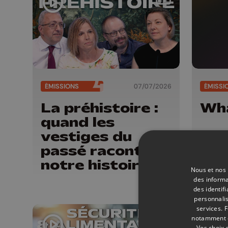
ÉMISSIONS
07/07/2026
ÉMISSI
La préhistoire :
Wha
quand les
vestiges du
passé racontent
notre histoire
Nous et nos 
des informa
des identif
personnalis
services.
F
notamment en
Vos choix 