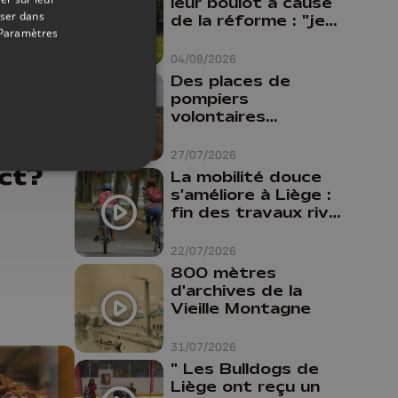
leur boulot à cause
oser dans
de la réforme : "je
Paramètres
travaillais bien plus
comme prof que
04/08/2026
comme
Des places de
pharmacienne"
pompiers
volontaires
disponibles en
26/04/2026
province de Liège :
27/07/2026
"Un citoyen qui
ct?
La mobilité douce
n'est formé ne
s'améliore à Liège :
peut pas nous
fin des travaux rive
aider"
gauche, pistes
cyclo-piétonnes
22/07/2026
Avroy et
800 mètres
Guillemins...
d'archives de la
Vieille Montagne
31/07/2026
" Les Bulldogs de
Liège ont reçu un