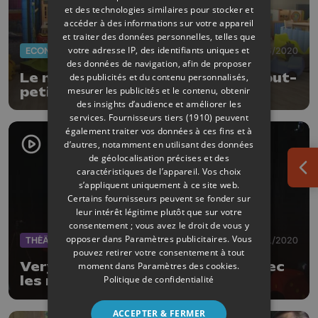
et des technologies similaires pour stocker et
accéder à des informations sur votre appareil
et traiter des données personnelles, telles que
votre adresse IP, des identifiants uniques et
ECONOMIE
30/06/2020
des données de navigation, afin de proposer
Le nouveau terrain de jeux des tout-
des publicités et du contenu personnalisés,
mesurer les publicités et le contenu, obtenir
petits !
des insights d’audience et améliorer les
services.
Fournisseurs tiers (1910)
peuvent
également traiter vos données à ces fins et à
d’autres, notamment en utilisant des données
de géolocalisation précises et des
caractéristiques de l’appareil. Vos choix
Ouv
s’appliquent uniquement à ce site web.
Certains fournisseurs peuvent se fonder sur
leur intérêt légitime plutôt que sur votre
consentement ; vous avez le droit de vous y
opposer dans
Paramètres publicitaires
. Vous
THÉÂTRE
18/01/2020
pouvez retirer votre consentement à tout
Very Math Trip : se réconcilier avec
moment dans
Paramètres des cookies
.
Politique de confidentialité
les maths
ACCEPTER & FERMER