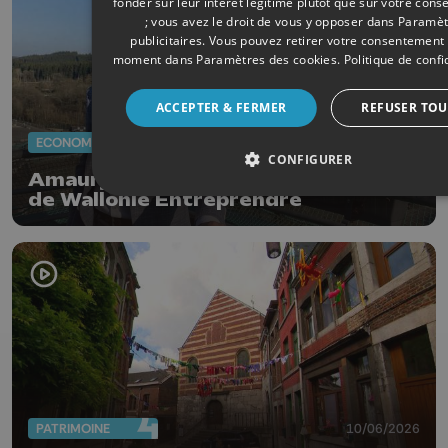
fonder sur leur intérêt légitime plutôt que sur votre con
; vous avez le droit de vous y opposer dans
Paramèt
publicitaires
. Vous pouvez retirer votre consentement 
moment dans
Paramètres des cookies
.
Politique de confi
ACCEPTER & FERMER
REFUSER TOU
ECONOMIE
11/06/2026
CONFIGURER
Amaury Bertholomé prend la tête
de Wallonie Entreprendre
PATRIMOINE
10/06/2026