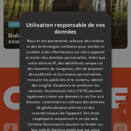
Utilisation responsable de vos
DIVERS
18/04/2018
données
Balade de 2km autour des
Nous et nos partenaires utilisons des cookies
sculptures à Comblain
et des technologies similaires pour stocker et
accéder à des informations sur votre appareil
et traiter des données personnelles, telles que
votre adresse IP, des identifiants uniques et
des données de navigation, afin de proposer
des publicités et du contenu personnalisés,
mesurer les publicités et le contenu, obtenir
des insights d’audience et améliorer les
services.
Fournisseurs tiers (1910)
peuvent
également traiter vos données à ces fins et à
d’autres, notamment en utilisant des données
de géolocalisation précises et des
caractéristiques de l’appareil. Vos choix
Ouv
s’appliquent uniquement à ce site web.
Certains fournisseurs peuvent se fonder sur
leur intérêt légitime plutôt que sur votre