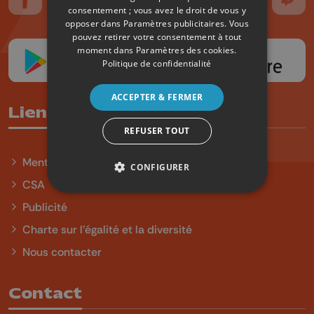
Suivez-nous sur FaceBook
Suivez-nous sur Instagram
Suivez-nous sur TikTok
Suivez-nous sur YouTube
Suivez-nous sur
Suiv
consentement ; vous avez le droit de vous y
opposer dans
Paramètres publicitaires
. Vous
pouvez retirer votre consentement à tout
moment dans
Paramètres des cookies
.
Politique de confidentialité
ACCEPTER & FERMER
Liens utiles
REFUSER TOUT
Mentions légales
CONFIGURER
CSA
Publicité
Charte sur l'égalité et la diversité
Nous contacter
Contact