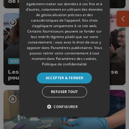
de Parkinson
également traiter vos données à ces fins et à
d’autres, notamment en utilisant des données
de géolocalisation précises et des
caractéristiques de l’appareil. Vos choix
Ouv
s’appliquent uniquement à ce site web.
Certains fournisseurs peuvent se fonder sur
leur intérêt légitime plutôt que sur votre
consentement ; vous avez le droit de vous y
opposer dans
Paramètres publicitaires
. Vous
pouvez retirer votre consentement à tout
moment dans
Paramètres des cookies
.
SOCIÉTÉ
20/03/2026
Politique de confidentialité
Les 24H vélo au profit du Televie se
poursuivent au CHU de Liège
ACCEPTER & FERMER
REFUSER TOUT
CONFIGURER