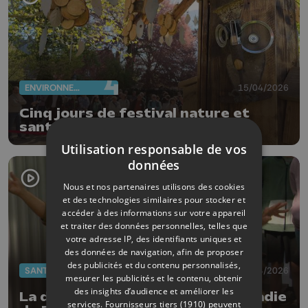
ENVIRONNEMENT
15/04/2026
Cinq jours de festival nature et
santé à Waremme
Utilisation responsable de vos
données
Nous et nos partenaires utilisons des cookies
et des technologies similaires pour stocker et
accéder à des informations sur votre appareil
et traiter des données personnelles, telles que
votre adresse IP, des identifiants uniques et
des données de navigation, afin de proposer
des publicités et du contenu personnalisés,
SANTÉ
09/04/2026
mesurer les publicités et le contenu, obtenir
des insights d’audience et améliorer les
La danse pour mieux vivre la maladie
services.
Fournisseurs tiers (1910)
peuvent