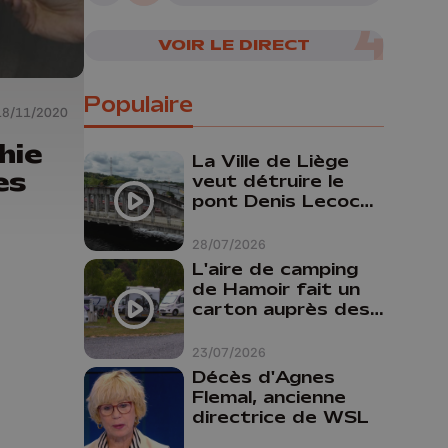
VOIR LE DIRECT
Populaire
18/11/2020
hie
La Ville de Liège
es
veut détruire le
pont Denis Lecocq
mais manque de
budget pour le
28/07/2026
faire
L'aire de camping
de Hamoir fait un
carton auprès des
touristes
23/07/2026
Décès d'Agnes
Flemal, ancienne
directrice de WSL