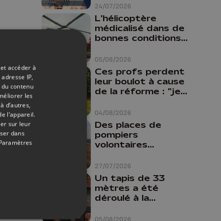
24/07/2026
L'hélicoptère
médicalisé dans de
bonnes conditions à
Oupeye
05/08/2026
 et accéder à
Ces profs perdent
 adresse IP,
leur boulot à cause
t du contenu
de la réforme : "je
méliorer les
travaillais bien plus
à d’autres,
comme prof que
04/08/2026
e l’appareil.
comme
Des places de
er sur leur
pharmacienne"
oser dans
pompiers
Paramètres
volontaires
disponibles en
province de Liège :
27/07/2026
"Un citoyen qui
Un tapis de 33
n'est formé ne
mètres a été
peut pas nous
déroulé à la
aider"
Cathédrale de
Liège
05/08/2026