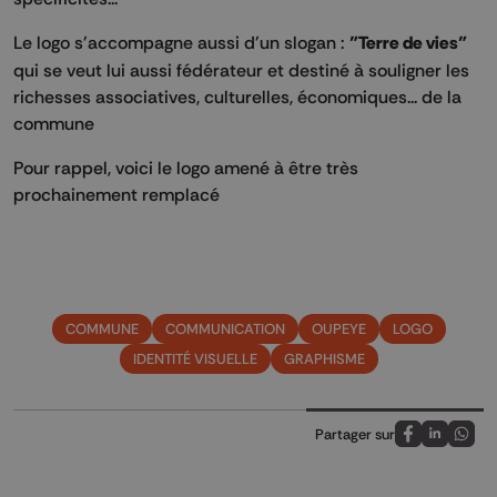
Le logo s'accompagne aussi d'un slogan :
"Terre de vies"
qui se veut lui aussi fédérateur et destiné à souligner les
richesses associatives, culturelles, économiques... de la
commune
Pour rappel, voici le logo amené à être très
prochainement remplacé
COMMUNE
COMMUNICATION
OUPEYE
LOGO
IDENTITÉ VISUELLE
GRAPHISME
Partager sur
Partagez sur
Partagez 
Parta