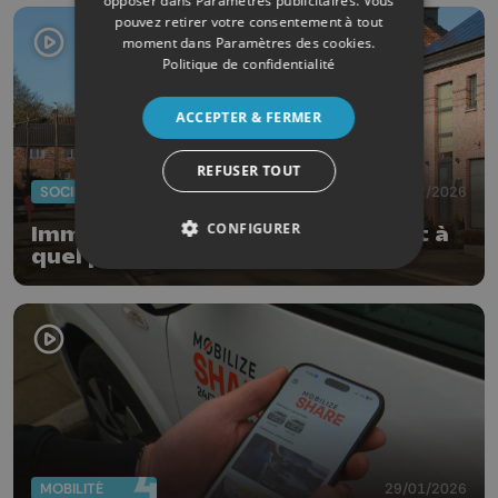
opposer dans
Paramètres publicitaires
. Vous
pouvez retirer votre consentement à tout
moment dans
Paramètres des cookies
.
Politique de confidentialité
ACCEPTER & FERMER
REFUSER TOUT
SOCIÉTÉ
04/02/2026
CONFIGURER
Immobilier : qui achète quoi, où et à
quel prix en province de Liège ?
MOBILITÉ
29/01/2026