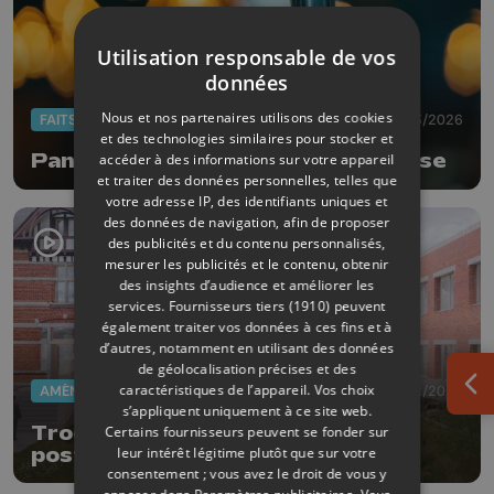
Utilisation responsable de vos
données
Nous et nos partenaires utilisons des cookies
FAITS DIVERS
03/03/2026
et des technologies similaires pour stocker et
Panne d'électricité en Basse Meuse
accéder à des informations sur votre appareil
et traiter des données personnelles, telles que
votre adresse IP, des identifiants uniques et
des données de navigation, afin de proposer
des publicités et du contenu personnalisés,
mesurer les publicités et le contenu, obtenir
des insights d’audience et améliorer les
services.
Fournisseurs tiers (1910)
peuvent
également traiter vos données à ces fins et à
d’autres, notamment en utilisant des données
de géolocalisation précises et des
caractéristiques de l’appareil. Vos choix
AMÉNAGEMENT DU TERRITOIRE
24/02/2026
Ouv
s’appliquent uniquement à ce site web.
Trooz en pleine transformation
Certains fournisseurs peuvent se fonder sur
leur intérêt légitime plutôt que sur votre
post-inondations
consentement ; vous avez le droit de vous y