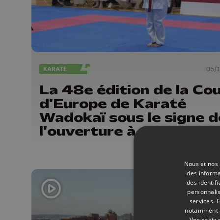
KARATÉ
05/
La 48e édition de la Co
d'Europe de Karaté
Wadokaï sous le signe d
l'ouverture à Oupeye
Nous et nos 
des informa
des identif
personnalis
services.
F
notamment en
Vos choix 