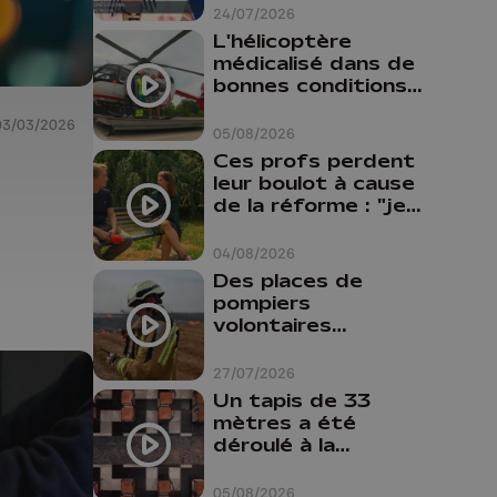
24/07/2026
L'hélicoptère
médicalisé dans de
bonnes conditions à
Oupeye
03/03/2026
05/08/2026
Ces profs perdent
leur boulot à cause
de la réforme : "je
travaillais bien plus
comme prof que
04/08/2026
comme
Des places de
pharmacienne"
pompiers
volontaires
disponibles en
province de Liège :
27/07/2026
"Un citoyen qui
Un tapis de 33
n'est formé ne
mètres a été
peut pas nous
déroulé à la
aider"
Cathédrale de
Liège
05/08/2026