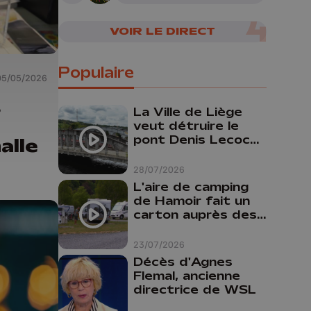
VOIR LE DIRECT
Populaire
05/05/2026
s
La Ville de Liège
veut détruire le
pont Denis Lecocq
alle
mais manque de
budget pour le
28/07/2026
faire
L'aire de camping
de Hamoir fait un
carton auprès des
touristes
23/07/2026
Décès d'Agnes
Flemal, ancienne
directrice de WSL