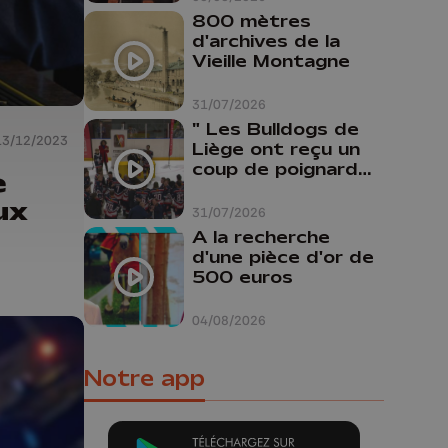
800 mètres
d'archives de la
Vieille Montagne
31/07/2026
" Les Bulldogs de
13/12/2023
Liège ont reçu un
coup de poignard
e
dans le dos "
ux
31/07/2026
A la recherche
d'une pièce d'or de
500 euros
04/08/2026
Notre app