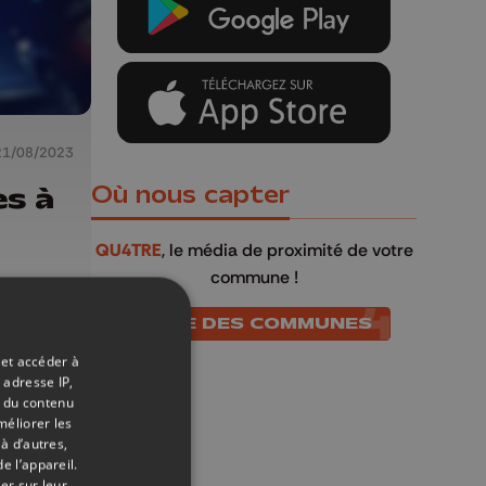
21/08/2023
es à
Où nous capter
QU4TRE
, le média de proximité de votre
commune !
LISTE DES COMMUNES
 et accéder à
 adresse IP,
t du contenu
méliorer les
à d’autres,
e l’appareil.
er sur leur