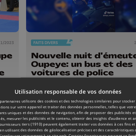
11/2023
FAITS DIVERS
upe
Nouvelle nuit d'émeut
Oupeye: un bus et des
e
voitures de police
endommagés
Utilisation responsable de vos données
partenaires utilisons des cookies et des technologies similaires pour stocker
tions sur votre appareil et traiter des données personnelles, telles que votre
iants uniques et des données de navigation, afin de proposer des publicités e
és, mesurer les publicités et le contenu, obtenir des insights d’audience et a
ournisseurs tiers (1910)
peuvent également traiter vos données à ces fins et 
 utilisant des données de géolocalisation précises et des caractéristiques d
s’appliquent uniquement à ce site web. Certains fournisseurs peuvent se fond