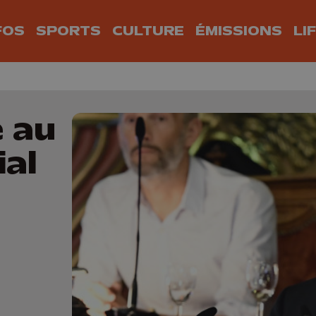
FOS
SPORTS
CULTURE
ÉMISSIONS
LI
e au
ial