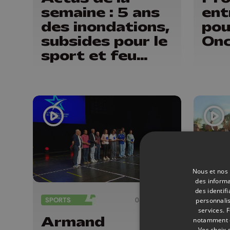
semaine : 5 ans
ent
des inondations,
pou
subsides pour le
Onc
sport et feu
d'artifice
Nous et nos 
des informa
des identif
SPORTS
04/06/2026
FOOTB
personnalis
services.
F
Armand
Wa
notamment en
Vos choix 