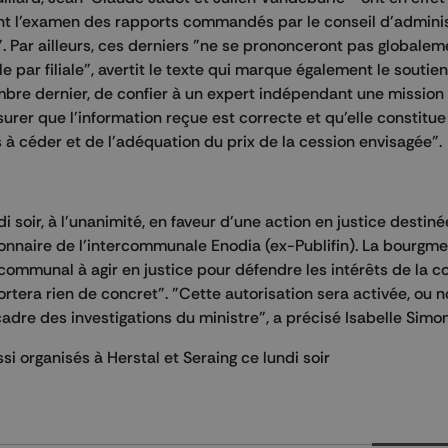
nt l'examen des rapports commandés par le conseil d'adminis
". Par ailleurs, ces derniers "ne se prononceront pas globalem
e par filiale", avertit le texte qui marque également le soutie
tembre dernier, de confier à un expert indépendant une mission
surer que l'information reçue est correcte et qu'elle constitu
s à céder et de l'adéquation du prix de la cession envisagée".
soir, à l'unanimité, en faveur d'une action en justice destiné
onnaire de l'intercommunale Enodia (ex-Publifin). La bourgme
communal à agir en justice pour défendre les intérêts de la
ortera rien de concret". "Cette autorisation sera activée, ou n
adre des investigations du ministre", a précisé Isabelle Simon
 organisés à Herstal et Seraing ce lundi soir