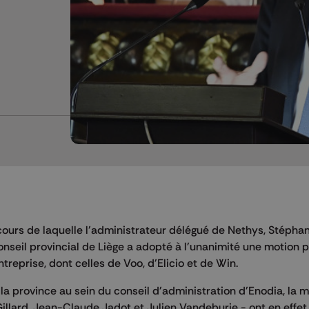
 cours de laquelle l'administrateur délégué de Nethys, Stépha
 conseil provincial de Liège a adopté à l'unanimité une motion
treprise, dont celles de Voo, d'Elicio et de Win.
 la province au sein du conseil d'administration d'Enodia, la 
illard, Jean-Claude Jadot et Julien Vandeburie - ont en effet