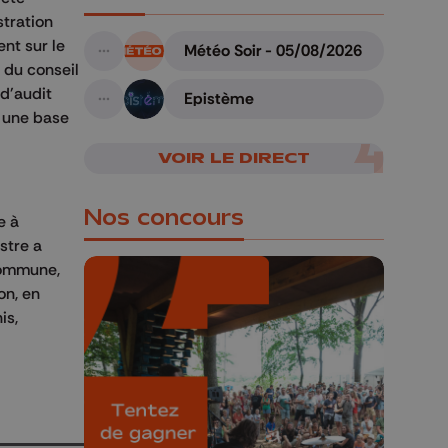
tration
ent sur le
Météo Soir - 05/08/2026
A suivre
n du conseil
 d'audit
Epistème
A suivre
e une base
VOIR LE DIRECT
Nos concours
e à
stre a
 commune,
on, en
is,
🎁 Gagnez 5x2
places pour le
Bucolique Ferrières
Festival 🌿🎶