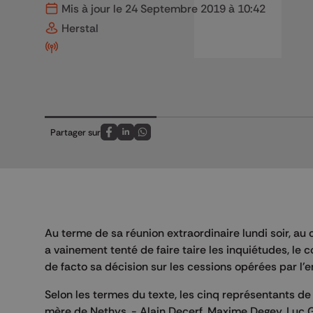
Mis à jour le 24 Septembre 2019 à 10:42
Herstal
Partager sur
Partagez sur FaceBook
Partagez sur LinkedIn
Partagez sur Whatsapp
Au terme de sa réunion extraordinaire lundi soir, au
a vainement tenté de faire taire les inquiétudes, le
de facto sa décision sur les cessions opérées par l'en
Selon les termes du texte, les cinq représentants de
mère de Nethys, - Alain Decerf, Maxime Degey, Luc G