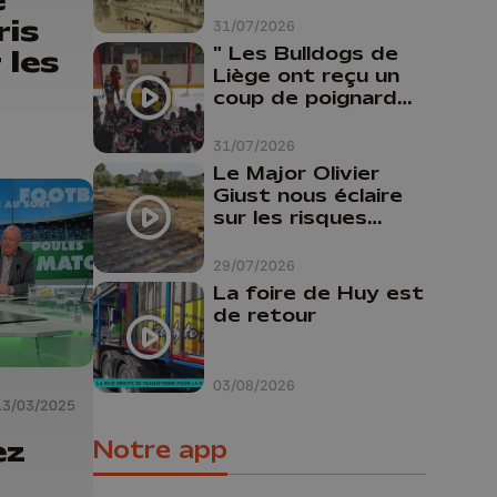
ris
31/07/2026
" Les Bulldogs de
 les
Liège ont reçu un
coup de poignard
dans le dos "
31/07/2026
Le Major Olivier
Giust nous éclaire
sur les risques
d'incendie en
Belgique : "Un
29/07/2026
incendie comme en
La foire de Huy est
Gironde ne pourrait
de retour
pas avoir lieu chez
nous"
03/08/2026
13/03/2025
ez
Notre app