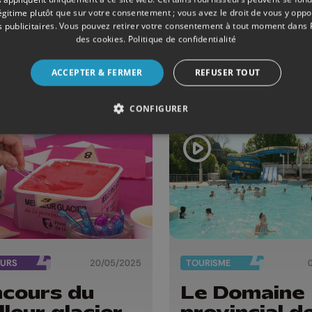
serve "sa"
autonomie d
légitime plutôt que sur votre consentement ; vous avez le droit de vous y opp
pe de la
Communaut
 publicitaires
. Vous pouvez retirer votre consentement à tout moment dans
des cookies
.
Politique de confidentialité
vince !
germanopho
hors de la
ACCEPTER & FERMER
REFUSER TOUT
province de
Liège
CONFIGURER
URS
20/05/2025
TOURISME
cours du
Le Domaine
lleur glacier
provincial d