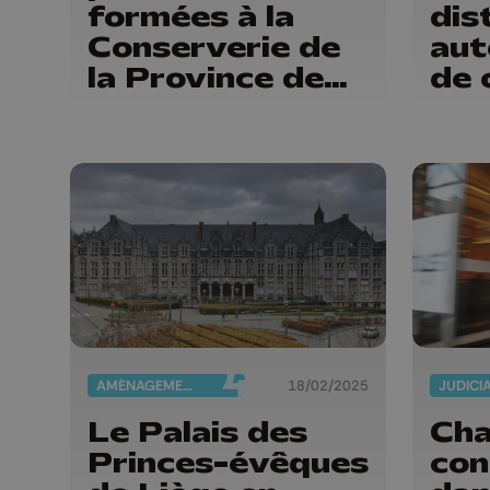
formées à la
dis
Conserverie de
aut
la Province de
de 
Liège
pro
Liè
Bel
AMÉNAGEMENT DU TERRITOIRE
18/02/2025
JUDICI
Le Palais des
Ch
Princes-évêques
con