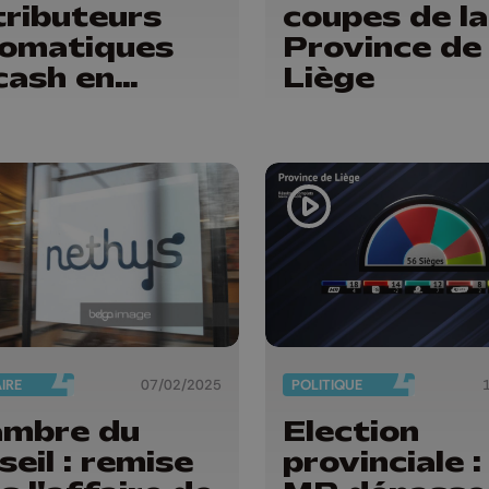
tributeurs
coupes de la
omatiques
Province de
cash en
Liège
vince de
ge et en
gique
AIRE
07/02/2025
POLITIQUE
ambre du
Election
seil : remise
provinciale : 