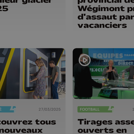
25
Wégimont p
d'assaut par
vacanciers
É
27/03/2025
FOOTBALL
ouvrez tous
Tirages ass
 nouveaux
ouverts en