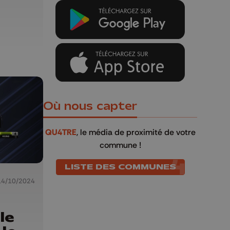
Où nous capter
QU4TRE
, le média de proximité de votre
commune !
LISTE DES COMMUNES
14/10/2024
le