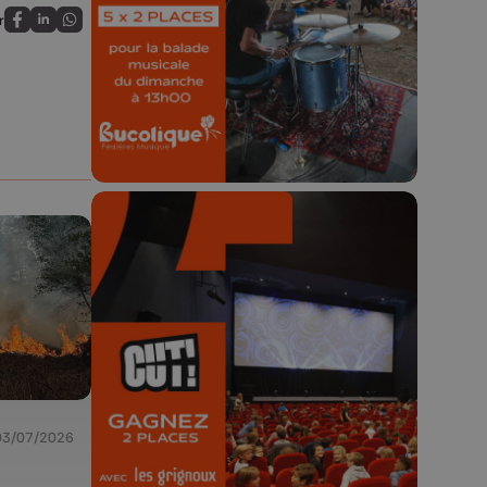
r
Partagez sur FaceBook
Partagez sur LinkedIn
Partagez sur Whatsapp
Concours valable jusqu'au 9 août,
23h59.
🎬 Concours CUT x
Les Grignoux ✨
Concours permanent - 2 places à
gagner chaque semaine !
03/07/2026