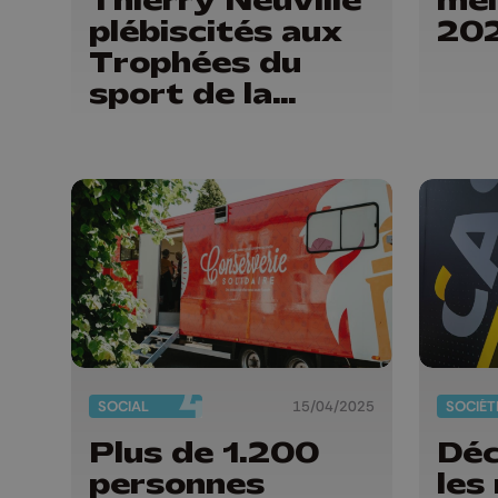
plébiscités aux
20
Trophées du
sport de la
Province de
Liège
SOCIAL
15/04/2025
SOCIÉT
Plus de 1.200
Déc
personnes
les