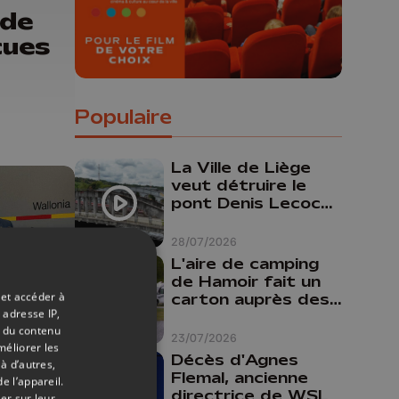
 de
cues
Populaire
La Ville de Liège
veut détruire le
pont Denis Lecocq
mais manque de
budget pour le
28/07/2026
faire
L'aire de camping
de Hamoir fait un
 et accéder à
carton auprès des
 adresse IP,
touristes
t du contenu
23/07/2026
04/07/2025
méliorer les
Décès d'Agnes
à d’autres,
Flemal, ancienne
e l’appareil.
directrice de WSL
er sur leur