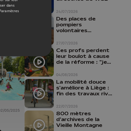
e la
oser dans
é
Paramètres
24/07/2026
ne
Des places de
pompiers
volontaires
disponibles en
province de Liège :
27/07/2026
"Un citoyen qui
Ces profs perdent
n'est formé ne
leur boulot à cause
peut pas nous
de la réforme : "je
aider"
travaillais bien plus
comme prof que
04/08/2026
comme
La mobilité douce
pharmacienne"
s'améliore à Liège :
fin des travaux rive
gauche, pistes
cyclo-piétonnes
22/07/2026
Avroy et
02/05/2025
800 mètres
Guillemins...
d'archives de la
Vieille Montagne
e