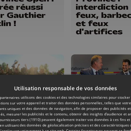
rée réussi
interdiction
r Gauthier
feux, barbe
lin !
et feux
d'artifices
Utilisation responsable de vos données
partenaires utilisons des cookies et des technologies similaires pour stocker
tions sur votre appareil et traiter des données personnelles, telles que votre
iants uniques et des données de navigation, afin de proposer des publicités e
ALL
26/05/2026
POLITIQUE
és, mesurer les publicités et le contenu, obtenir des insights d’audience et a
ournisseurs tiers (1910)
peuvent également traiter vos données à ces fins et 
nze/Bas-Oha
Vers une
 utilisant des données de géolocalisation précises et des caractéristiques d
s’appliquent uniquement à ce site web. Certains fournisseurs peuvent se fond