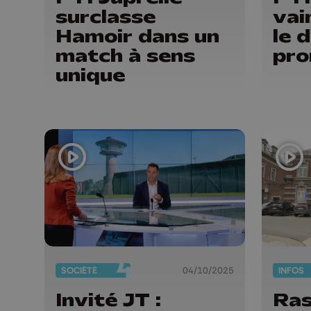
surclasse
vai
Hamoir dans un
le 
match à sens
pr
unique
SOCIÉTÉ
04/10/2025
INFOS
Invité JT :
Ras