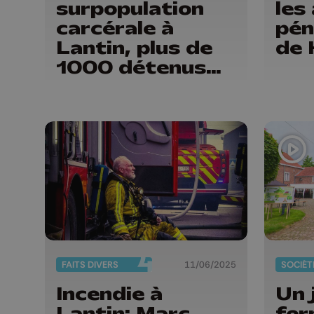
surpopulation
les
carcérale à
pén
Lantin, plus de
de 
1000 détenus
pour 744 places
FAITS DIVERS
11/06/2025
SOCIÉT
Incendie à
Un 
Lantin: Marc
fer