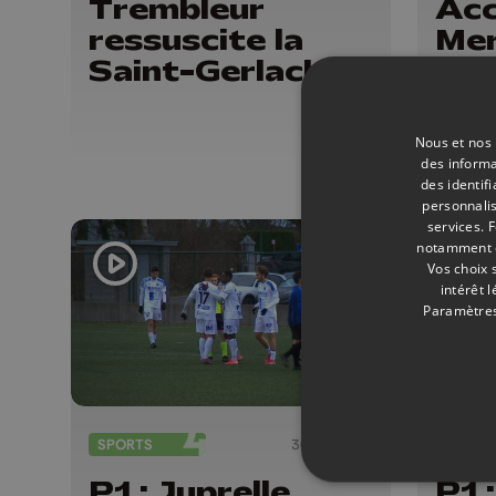
Trembleur
Ac
ressuscite la
Mer
Saint-Gerlach
nou
man
et 
Nous et nos 
blo
des informa
des identif
agr
personnalis
services.
F
notamment en
Vos choix 
intérêt 
Paramètres
SPORTS
30/11/2025
FOOTB
P1 : Juprelle
P1 