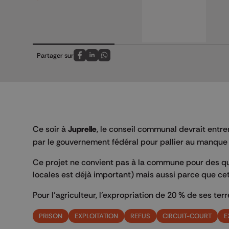
Partager sur
Partagez sur FaceBook
Partagez sur LinkedIn
Partagez sur Whatsapp
Ce soir à
Juprelle
, le conseil communal devrait entre
par le gouvernement fédéral pour pallier au manque
Ce projet ne convient pas à la commune pour des ques
locales est déjà important) mais aussi parce que cett
Pour l'agriculteur, l'expropriation de 20 % de ses te
PRISON
EXPLOITATION
REFUS
CIRCUIT-COURT
E