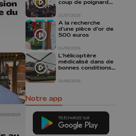
sion
coup de poignard
dans le dos "
e du
31/07/2026
A la recherche
d'une pièce d'or de
500 euros
04/08/2026
L'hélicoptère
médicalisé dans de
bonnes conditions à
Oupeye
05/08/2026
Notre app
30/05/2025
s au