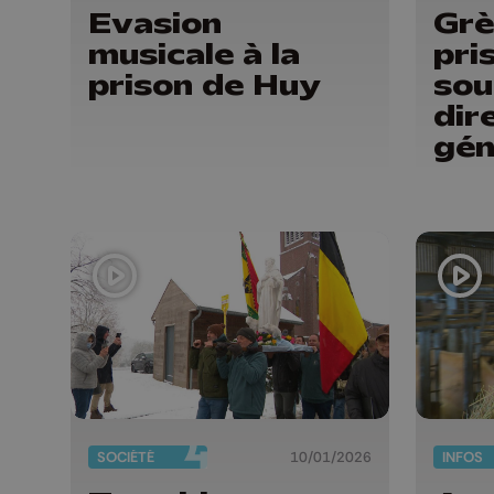
Evasion
Grè
musicale à la
pri
prison de Huy
sou
dir
gén
pri
SOCIÉTÉ
10/01/2026
INFOS