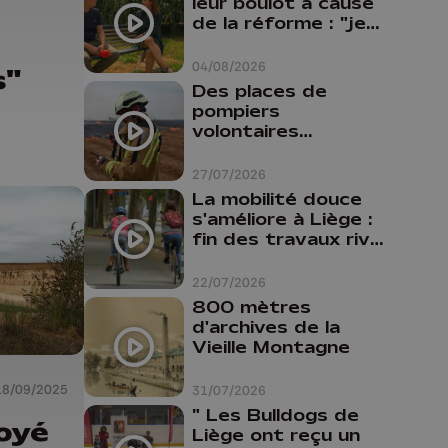
leur boulot à cause
de la réforme : "je
travaillais bien plus
comme prof que
04/08/2026
s"
comme
Des places de
pharmacienne"
pompiers
volontaires
disponibles en
province de Liège :
27/07/2026
"Un citoyen qui
La mobilité douce
n'est formé ne
s'améliore à Liège :
peut pas nous
fin des travaux rive
aider"
gauche, pistes
cyclo-piétonnes
22/07/2026
Avroy et
800 mètres
Guillemins...
d'archives de la
Vieille Montagne
18/09/2025
31/07/2026
" Les Bulldogs de
oyé
Liège ont reçu un