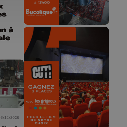
x
es
on à
ale
🎬 Concours CUT x
Les Grignoux ✨
Concours permanent - 2 places à
gagner chaque semaine !
03/12/2025