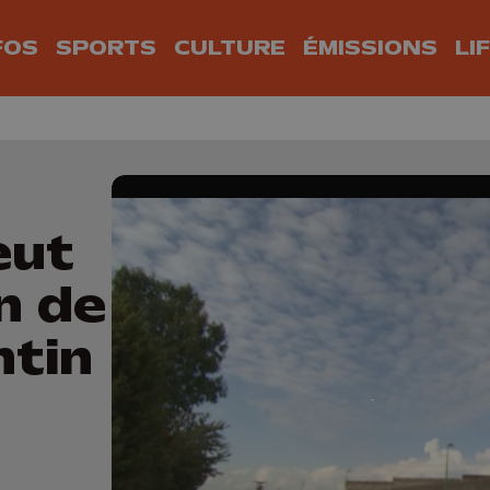
FOS
SPORTS
CULTURE
ÉMISSIONS
LI
eut
n de
ntin