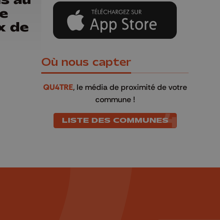
e
x de
Où nous capter
QU4TRE
, le média de proximité de votre
commune !
LISTE DES COMMUNES