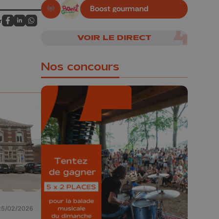
Boost gourmand
En live!
r
Partagez sur FaceBook
Partagez sur LinkedIn
Partagez sur Whatsapp
VOIR LE DIRECT
Nos concours
🎁 Gagnez 5x2
places pour le
Bucolique Ferrières
Festival 🌿🎶
Concours valable jusqu'au 9 août,
23h59.
25/02/2026