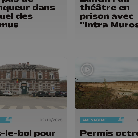
nqueur dans
théâtre en
duel des
prison avec
omus
"Intra Muro
02/10/2025
AMÉNAGEMENT DU TERRITOIRE
-le-bol pour
Permis octr