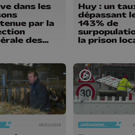
ve dans les
Huy : un tau
sons
dépassant l
tenue par la
143% de
ection
surpopulati
érale des
la prison loc
sons !
08/01/2026
AMÉNAGEMENT DU TERRITOIRE