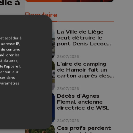
lle à
Populaire
t-
buté
La Ville de Liège
veut détruire le
 et accéder à
pont Denis Lecocq
 adresse IP,
mais manque de
t du contenu
budget pour le
méliorer les
28/07/2026
à d’autres,
faire
L'aire de camping
e l’appareil.
de Hamoir fait un
er sur leur
carton auprès des
oser dans
touristes
Paramètres
23/07/2026
Décès d'Agnes
Flemal, ancienne
directrice de WSL
10/10/2025
24/07/2026
Ces profs perdent