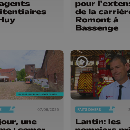
 agents
pour l'exten
itentiaires
de la carrièr
Huy
Romont à
Bassenge
É
07/06/2025
FAITS DIVERS
jour, une
Lantin: les
me : semer
pompiers pri