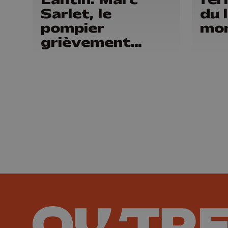
Sarlet, le
du 
pompier
mon
grièvement
blessé, sorti
d'affaire