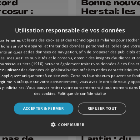
cord
Bonne nouve
cosur :
Herstal: les
velles
travaux pos
ifestations
tram ont dé
Utilisation responsable de vos données
nouveaux
partenaires utilisons des cookies et des technologies similaires pour stocker
cages des
tions sur votre appareil et traiter des données personnelles, telles que votre
iants uniques et des données de navigation, afin de proposer des publicités e
iculteurs
és, mesurer les publicités et le contenu, obtenir des insights d’audience et a
ournisseurs tiers (1910)
peuvent également traiter vos données à ces fins et 
 utilisant des données de géolocalisation précises et des caractéristiques d
s’appliquent uniquement à ce site web. Certains fournisseurs peuvent se fond
légitime plutôt que sur votre consentement ; vous avez le droit de vous y opp
 publicitaires
. Vous pouvez retirer votre consentement à tout moment dans
des cookies
.
Politique de confidentialité
ACCEPTER & FERMER
REFUSER TOUT
CONFIGURER
ALL
13/10/2025
CULTURE
: pas de
Lantin : du