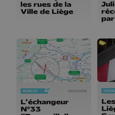
Jul
les rues de la
ré
Ville de Liège
par
du 
Pro
Liè
SOCIA
MOBILITÉ
29/05/2026
Les
L’échangeur
Liè
N°33