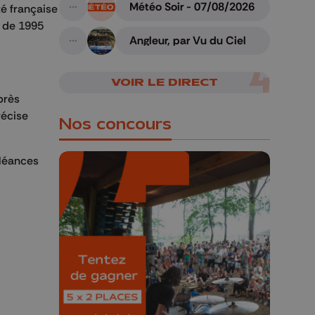
Météo Soir - 07/08/2026
é française
A suivre
r de 1995
Angleur, par Vu du Ciel
A suivre
VOIR LE DIRECT
près
récise
Nos concours
oléances
🎁 Gagnez 5x2
places pour le
Bucolique Ferrières
Festival 🌿🎶
Concours valable jusqu'au 9 août,