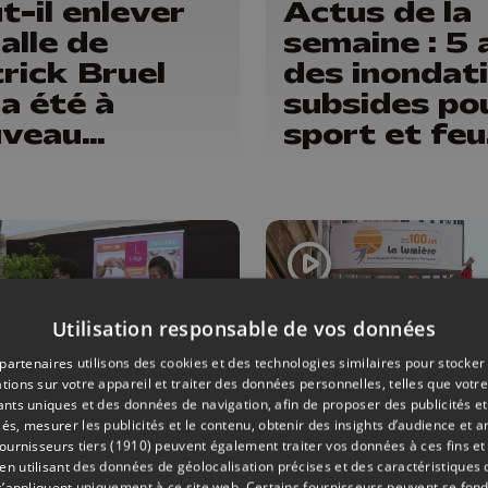
t-il enlever
Actus de la
dalle de
semaine : 5 
rick Bruel
des inondati
 a été à
subsides pou
uveau
sport et feu
radée ?
d'artifice
s ouvriers
t en
ances"
Utilisation responsable de vos données
partenaires utilisons des cookies et des technologies similaires pour stocker
tions sur votre appareil et traiter des données personnelles, telles que votre
iants uniques et des données de navigation, afin de proposer des publicités e
és, mesurer les publicités et le contenu, obtenir des insights d’audience et a
MENTS
03/07/2026
SOCIÉTÉ
ournisseurs tiers (1910)
peuvent également traiter vos données à ces fins et 
 utilisant des données de géolocalisation précises et des caractéristiques d
 Ardentes :
Surdicécité 
s’appliquent uniquement à ce site web. Certains fournisseurs peuvent se fond