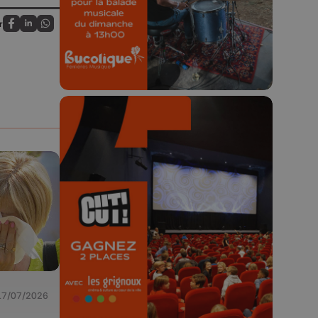
23h59.
r
Partagez sur FaceBook
Partagez sur LinkedIn
Partagez sur Whatsapp
🎬 Concours CUT x
Les Grignoux ✨
Concours permanent - 2 places à
gagner chaque semaine !
17/07/2026