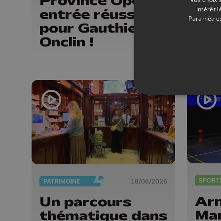
Province Open :
intérêt 
20 
entrée réussi
Paramètres
mus
pour Gauthier
sty
Onclin !
SPORT
PATRIMOINE
18/06/2026
Ar
Un parcours
Mar
thématique dans