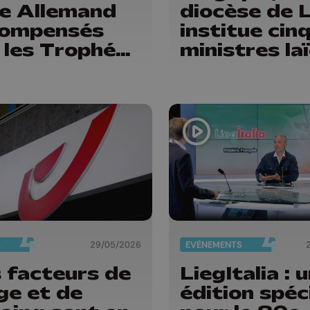
ie Allemand
diocèse de 
compensés
institue cin
 les Trophées
ministres la
sport de la
vince de
ge
L
29/05/2026
EVÈNEMENTS
 facteurs de
LiegItalia : 
ge et de
édition spéc