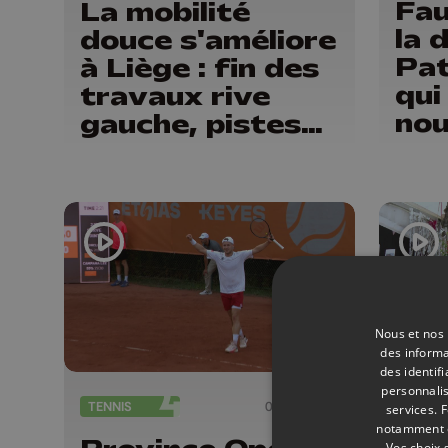
Fau
La mobilité
la 
douce s'améliore
Pat
à Liège : fin des
qui
travaux rive
no
gauche, pistes
dég
cyclo-piétonnes
"No
Avroy et
son
Guillemins...
vac
Nous et nos 
des informa
des identif
personnalis
EVÈNE
TENNIS
08/07/2026
services.
F
notamment en
Les
Vos choix 