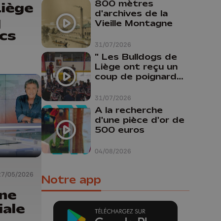
800 mètres
Liège
d'archives de la
q
Vieille Montagne
ïcs
31/07/2026
" Les Bulldogs de
Liège ont reçu un
coup de poignard
dans le dos "
31/07/2026
A la recherche
d'une pièce d'or de
500 euros
04/08/2026
27/05/2026
Notre app
une
iale