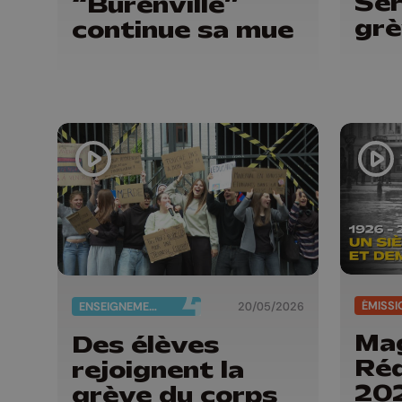
Ser
“Burenville”
gr
continue sa mue
ÉMISSI
ENSEIGNEMENT
20/05/2026
Mag
Des élèves
Réd
rejoignent la
202
grève du corps