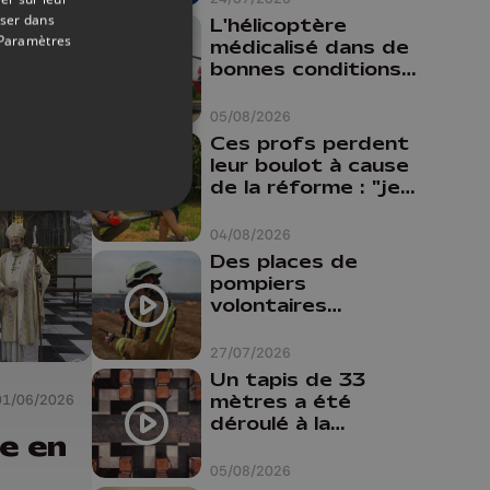
oser dans
ur
L'hélicoptère
Paramètres
médicalisé dans de
le
bonnes conditions à
Oupeye
05/08/2026
Ces profs perdent
leur boulot à cause
de la réforme : "je
travaillais bien plus
comme prof que
04/08/2026
comme
Des places de
pharmacienne"
pompiers
volontaires
disponibles en
province de Liège :
27/07/2026
"Un citoyen qui
Un tapis de 33
n'est formé ne
mètres a été
01/06/2026
peut pas nous
déroulé à la
aider"
e en
Cathédrale de
Liège
05/08/2026