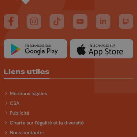
Suivez-nous sur FaceBook
Suivez-nous sur Instagram
Suivez-nous sur TikTok
Suivez-nous sur YouTube
Suivez-nous sur
Suiv
Liens utiles
Mentions légales
CSA
Publicité
Charte sur l'égalité et la diversité
Nous contacter