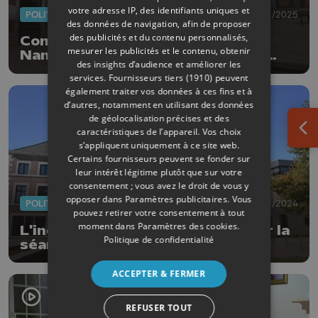
votre adresse IP, des identifiants uniques et
POLITIQUE
14/01/2025
des données de navigation, afin de proposer
des publicités et du contenu personnalisés,
Conseiller communal inéligible à
mesurer les publicités et le contenu, obtenir
Nandrin: le ministre Desquesnes
des insights d’audience et améliorer les
requiert son remplacement
services.
Fournisseurs tiers (1910)
peuvent
également traiter vos données à ces fins et à
d’autres, notamment en utilisant des données
de géolocalisation précises et des
caractéristiques de l’appareil. Vos choix
Ouv
s’appliquent uniquement à ce site web.
Certains fournisseurs peuvent se fonder sur
leur intérêt légitime plutôt que sur votre
consentement ; vous avez le droit de vous y
opposer dans
Paramètres publicitaires
. Vous
POLITIQUE
31/12/2024
pouvez retirer votre consentement à tout
moment dans
Paramètres des cookies
.
L'inéligibilité d'un élu fait capoter la
Politique de confidentialité
séance du conseil communal à
Nandrin
ACCEPTER & FERMER
REFUSER TOUT