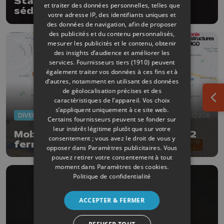
Startups liégeoises: mission
et traiter des données personnelles, telles que
séduction à Paris
votre adresse IP, des identifiants uniques et
des données de navigation, afin de proposer
des publicités et du contenu personnalisés,
mesurer les publicités et le contenu, obtenir
des insights d’audience et améliorer les
services.
Fournisseurs tiers (1910)
peuvent
également traiter vos données à ces fins et à
d’autres, notamment en utilisant des données
de géolocalisation précises et des
caractéristiques de l’appareil. Vos choix
Ouv
s’appliquent uniquement à ce site web.
DIVERS
05/06/2026
Certains fournisseurs peuvent se fonder sur
leur intérêt légitime plutôt que sur votre
Mobilité : la liaison E25-E40/A602
consentement ; vous avez le droit de vous y
fermée 5 nuits pour l’entretien
opposer dans
Paramètres publicitaires
. Vous
trimestriel
pouvez retirer votre consentement à tout
moment dans
Paramètres des cookies
.
Politique de confidentialité
ACCEPTER & FERMER