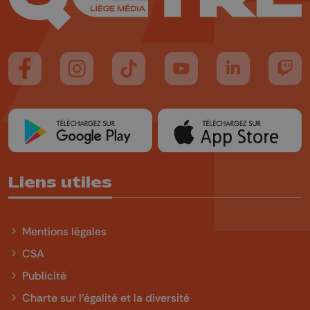
Suivez-nous sur FaceBook
Suivez-nous sur Instagram
Suivez-nous sur TikTok
Suivez-nous sur YouTube
Suivez-nous sur
Suiv
Liens utiles
Mentions légales
CSA
Publicité
Charte sur l'égalité et la diversité