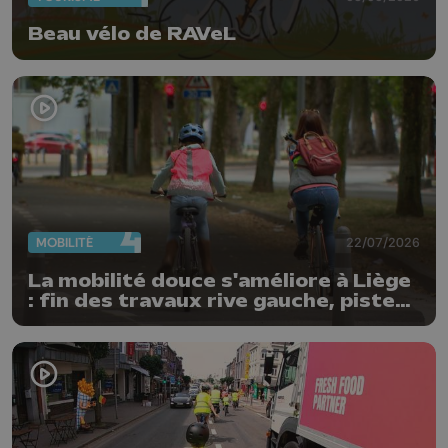
Beau vélo de RAVeL
MOBILITÉ
22/07/2026
La mobilité douce s'améliore à Liège
: fin des travaux rive gauche, pistes
cyclo-piétonnes Avroy et
Guillemins...