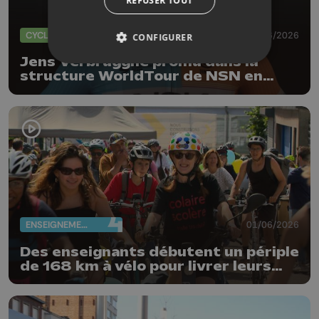
REFUSER TOUT
CYCLISME
01/06/2026
CONFIGURER
Jens Verbrugghe promu dans la
structure WorldTour de NSN en
2027
ENSEIGNEMENT
01/06/2026
Des enseignants débutent un périple
de 168 km à vélo pour livrer leurs
revendications