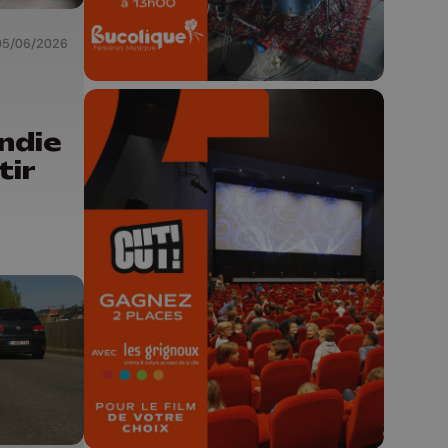
05/06/2026
ndie
tir
🎬 Concours CUT x
Les Grignoux ✨
Concours permanent - 2 places à
gagner chaque semaine !