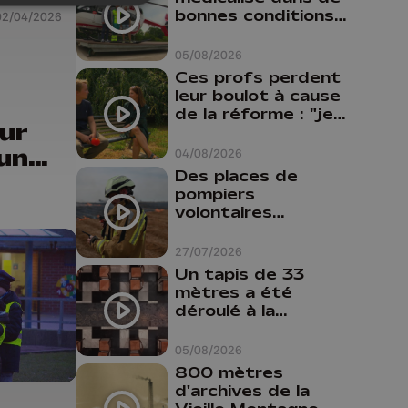
bonnes conditions à
02/04/2026
Oupeye
05/08/2026
Ces profs perdent
leur boulot à cause
de la réforme : "je
ur
travaillais bien plus
comme prof que
un
04/08/2026
comme
Des places de
pharmacienne"
pompiers
volontaires
disponibles en
province de Liège :
27/07/2026
"Un citoyen qui
Un tapis de 33
n'est formé ne
mètres a été
peut pas nous
déroulé à la
aider"
Cathédrale de
Liège
05/08/2026
800 mètres
d'archives de la