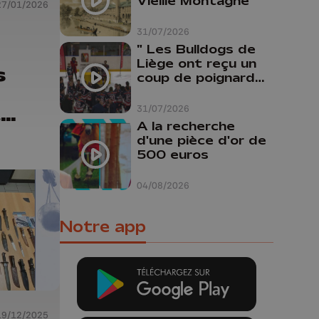
Vieille Montagne
27/01/2026
31/07/2026
" Les Bulldogs de
Liège ont reçu un
s
coup de poignard
dans le dos "
t
31/07/2026
A la recherche
s
d'une pièce d'or de
500 euros
04/08/2026
Notre app
19/12/2025