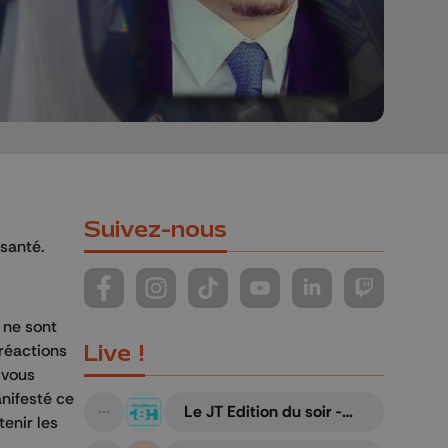
Suivez-nous
 santé.
Suivez-nous sur FaceBook
Suivez-nous sur Instagram
Suivez-nous sur TikTok
Suivez-nous sur YouTube
Suivez-nous sur Li
Suivez-nous
 ne sont
Live !
 réactions
 vous
anifesté ce
Le JT Edition du soir -
enir les
A suivre
07/08/2026