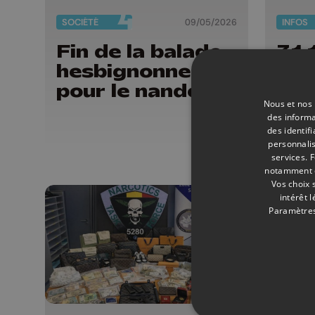
SOCIÉTÉ
09/05/2026
INFOS
Fin de la balade
31.
hesbignonne
cri
pour le nandou
rec
Nous et nos 
en 
des informa
des identif
personnalis
services.
F
notamment en
Vos choix 
intérêt 
Paramètres