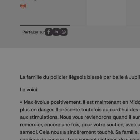
Partager sur
Partagez sur FaceBook
Partagez sur LinkedIn
Partagez sur Whatsapp
La famille du policier liégeois blessé par balle à Ju
Le voici
« Max évolue positivement. Il est maintenant en Midd
plus en danger. Il présente toutefois aujourd'hui de
aux stimulations. Nous vous reviendrons quand il au
remercier, encore une fois, pour votre soutien, avec
samedi. Cela nous a sincèrement touché. Sa famille. 
services de secours, trop souvent victimes de violen