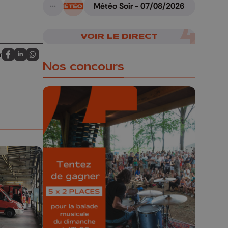
Météo Soir - 07/08/2026
A suivre
VOIR LE DIRECT
r
Partagez sur FaceBook
Partagez sur LinkedIn
Partagez sur Whatsapp
Nos concours
🎁 Gagnez 5x2
places pour le
Bucolique Ferrières
Festival 🌿🎶
Concours valable jusqu'au 9 août,
23h59.