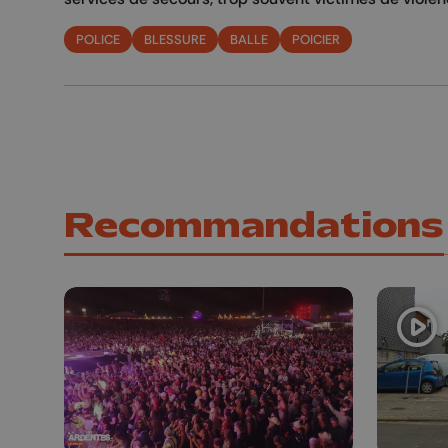
POLICE
BLESSURE
BALLE
POICIER
Recommandations