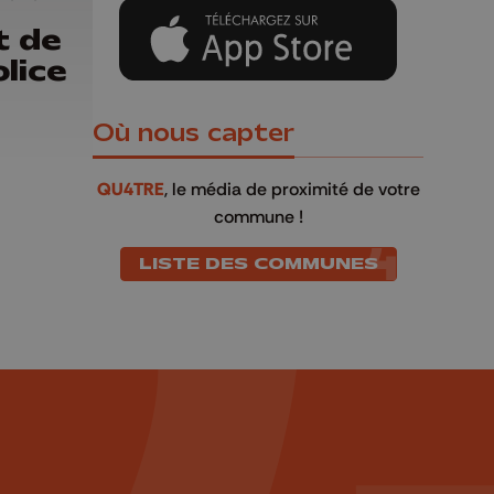
t de
olice
Où nous capter
QU4TRE
, le média de proximité de votre
commune !
LISTE DES COMMUNES