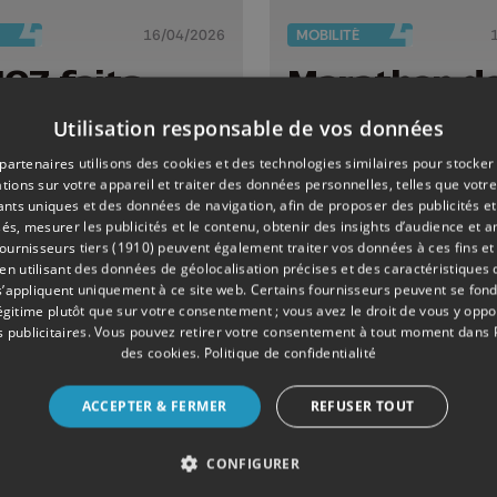
16/04/2026
MOBILITÉ
107 faits
Marathon de
minels
vitesse : 65
Utilisation responsable de vos données
ensés à Liège
points de
partenaires utilisons des cookies et des technologies similaires pour stocker
2025
contrôle en
tions sur votre appareil et traiter des données personnelles, telles que votre
Belgique
iants uniques et des données de navigation, afin de proposer des publicités e
és, mesurer les publicités et le contenu, obtenir des insights d’audience et a
ournisseurs tiers (1910)
peuvent également traiter vos données à ces fins et 
 utilisant des données de géolocalisation précises et des caractéristiques d
s’appliquent uniquement à ce site web. Certains fournisseurs peuvent se fond
légitime plutôt que sur votre consentement ; vous avez le droit de vous y opp
 publicitaires
. Vous pouvez retirer votre consentement à tout moment dans
des cookies
.
Politique de confidentialité
ACCEPTER & FERMER
REFUSER TOUT
CONFIGURER