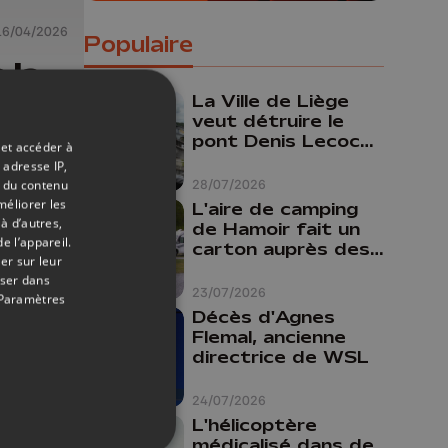
16/04/2026
Populaire
 la
8
La Ville de Liège
veut détruire le
pont Denis Lecocq
 et accéder à
mais manque de
 adresse IP,
budget pour le
t du contenu
28/07/2026
faire
méliorer les
L'aire de camping
à d’autres,
de Hamoir fait un
e l’appareil.
carton auprès des
er sur leur
touristes
oser dans
23/07/2026
Paramètres
Décès d'Agnes
Flemal, ancienne
directrice de WSL
24/07/2026
L'hélicoptère
médicalisé dans de