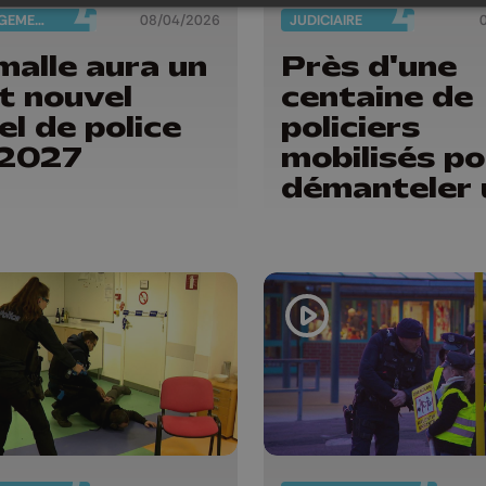
AMÉNAGEMENT DU TERRITOIRE
08/04/2026
JUDICIAIRE
malle aura un
Près d'une
t nouvel
centaine de
el de police
policiers
 2027
mobilisés po
démanteler 
trafic de
stupéfiants
dans 4
communes