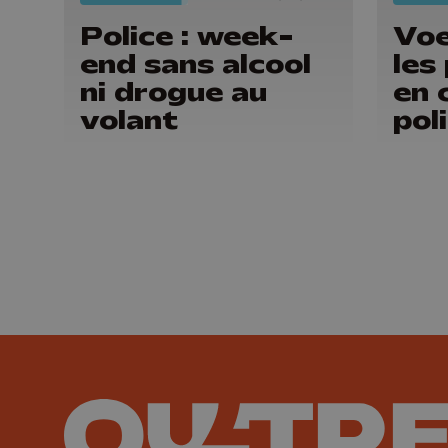
Police : week-
Voe
end sans alcool
les
ni drogue au
en 
volant
pol