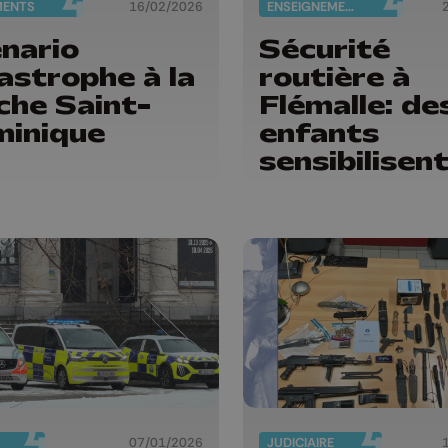
MENTS
16/02/2026
ENSEIGNEMENT
nario
Sécurité
astrophe à la
routière à
che Saint-
Flémalle: de
inique
enfants
sensibilisen
leurs parent
07/01/2026
JUDICIAIRE