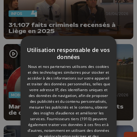
INFOS
16/04/2026
31.107 faits criminels recensés à
Liège en 2025
Utilisation responsable de vos
données
Nous et nos partenaires utilisons des cookies
et des technologies similaires pour stocker et
accéder à des informations sur votre appareil
et traiter des données personnelles, telles que
votre adresse IP, des identifiants uniques et
MOBILITÉ
16/04/2026
des données de navigation, afin de proposer
des publicités et du contenu personnalisés,
Marathon de la vitesse : 658 points
mesurer les publicités et le contenu, obtenir
de contrôle en Belgique
des insights d’audience et améliorer les
services.
Fournisseurs tiers (1910)
peuvent
également traiter vos données à ces fins et à
d’autres, notamment en utilisant des données
de géolocalisation précises et des