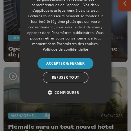
caractéristiques de l’appareil. Vos choix
Ouv
s’appliquent uniquement à ce site web.
Certains fournisseurs peuvent se fonder sur
leur intérêt légitime plutôt que sur votre
consentement ; vous avez le droit de vous y
opposer dans
Paramètres publicitaires
. Vous
JUDICIAIRE
14/04/2026
pouvez retirer votre consentement à tout
moment dans
Paramètres des cookies
.
Opération anti-drogue pour la zone
Politique de confidentialité
de police Beyne-Heusay-Fléron-
Soumagne
ACCEPTER & FERMER
REFUSER TOUT
CONFIGURER
AMÉNAGEMENT DU TERRITOIRE
08/04/2026
Flémalle aura un tout nouvel hôtel