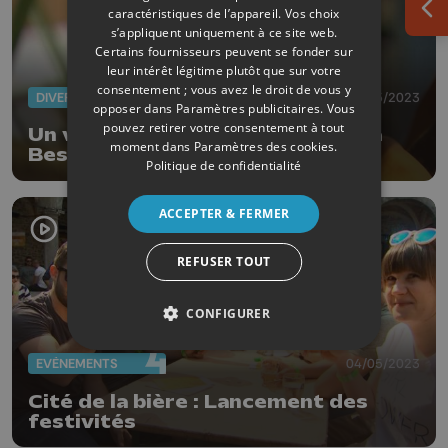
caractéristiques de l’appareil. Vos choix
Ouv
s’appliquent uniquement à ce site web.
Certains fournisseurs peuvent se fonder sur
leur intérêt légitime plutôt que sur votre
consentement ; vous avez le droit de vous y
DIVERS
19/05/2023
opposer dans
Paramètres publicitaires
. Vous
pouvez retirer votre consentement à tout
Un vent d'exotisme souffle sur la
moment dans
Paramètres des cookies
.
Bestiale
Politique de confidentialité
ACCEPTER & FERMER
REFUSER TOUT
CONFIGURER
EVÈNEMENTS
04/05/2023
Cité de la bière : Lancement des
festivités