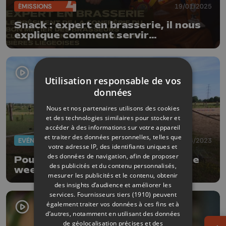
ÉMISSIONS
19/01/2025
Snack : expert en brasserie, il nous
explique comment servir
parfaitement une bière
Utilisation responsable de vos
données
Nous et nos partenaires utilisons des cookies
et des technologies similaires pour stocker et
accéder à des informations sur votre appareil
et traiter des données personnelles, telles que
EVÈNEMENTS
30/06/2023
votre adresse IP, des identifiants uniques et
des données de navigation, afin de proposer
Poussez la porte de nos fermes ce
des publicités et du contenu personnalisés,
week-end !
mesurer les publicités et le contenu, obtenir
des insights d’audience et améliorer les
services.
Fournisseurs tiers (1910)
peuvent
également traiter vos données à ces fins et à
d’autres, notamment en utilisant des données
de géolocalisation précises et des