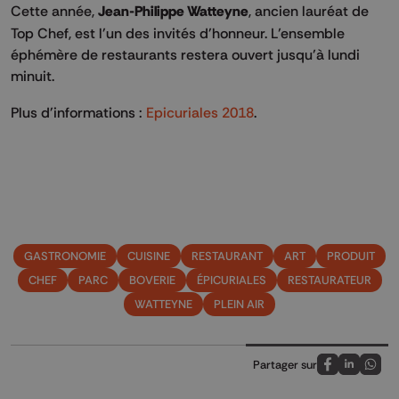
Cette année,
Jean-Philippe Watteyne
, ancien lauréat de
Top Chef, est l'un des invités d'honneur. L’ensemble
éphémère de restaurants restera ouvert jusqu’à lundi
minuit.
Plus d'informations :
Epicuriales 2018
.
GASTRONOMIE
CUISINE
RESTAURANT
ART
PRODUIT
CHEF
PARC
BOVERIE
ÉPICURIALES
RESTAURATEUR
WATTEYNE
PLEIN AIR
Partager sur
Partagez sur
Partagez 
Parta