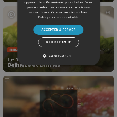
opposer dans
Paramètres publicitaires
. Vous
pouvez retirer votre consentement à tout
moment dans
Paramètres des cookies
.
Politique de confidentialité
ACCEPTER & FERMER
REFUSER TOUT
ÉMISSIONS
07/07/2026
CONFIGURER
Le Tartare de bœuf réussi avec
Delhaize et Dufrais