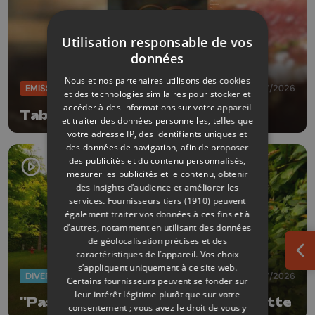
Utilisation responsable de vos
données
Nous et nos partenaires utilisons des cookies
ÉMISSIONS
11/07/2026
et des technologies similaires pour stocker et
accéder à des informations sur votre appareil
Table et terroir
et traiter des données personnelles, telles que
votre adresse IP, des identifiants uniques et
des données de navigation, afin de proposer
des publicités et du contenu personnalisés,
mesurer les publicités et le contenu, obtenir
des insights d’audience et améliorer les
services.
Fournisseurs tiers (1910)
peuvent
également traiter vos données à ces fins et à
d’autres, notamment en utilisant des données
de géolocalisation précises et des
caractéristiques de l’appareil. Vos choix
Ouv
s’appliquent uniquement à ce site web.
DIVERS
08/07/2026
Certains fournisseurs peuvent se fonder sur
leur intérêt légitime plutôt que sur votre
"Pas à pas" dans le jardin de Brigitte
consentement ; vous avez le droit de vous y