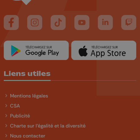
Suivez-nous sur FaceBook
Suivez-nous sur Instagram
Suivez-nous sur TikTok
Suivez-nous sur YouTube
Suivez-nous sur
Suiv
Liens utiles
Mentions légales
CSA
Publicité
Charte sur l'égalité et la diversité
Nous contacter