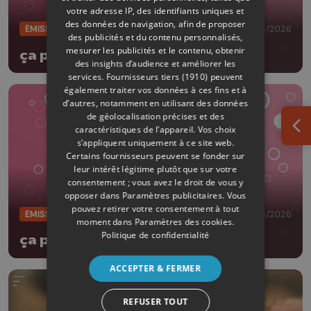
votre adresse IP, des identifiants uniques et
des données de navigation, afin de proposer
ÉMISSIONS
23/06/2026
des publicités et du contenu personnalisés,
mesurer les publicités et le contenu, obtenir
ça papille!
des insights d’audience et améliorer les
services.
Fournisseurs tiers (1910)
peuvent
également traiter vos données à ces fins et à
d’autres, notamment en utilisant des données
de géolocalisation précises et des
caractéristiques de l’appareil. Vos choix
Ouv
s’appliquent uniquement à ce site web.
Certains fournisseurs peuvent se fonder sur
leur intérêt légitime plutôt que sur votre
consentement ; vous avez le droit de vous y
opposer dans
Paramètres publicitaires
. Vous
pouvez retirer votre consentement à tout
ÉMISSIONS
09/06/2026
moment dans
Paramètres des cookies
.
Politique de confidentialité
ça papille!
ACCEPTER & FERMER
REFUSER TOUT