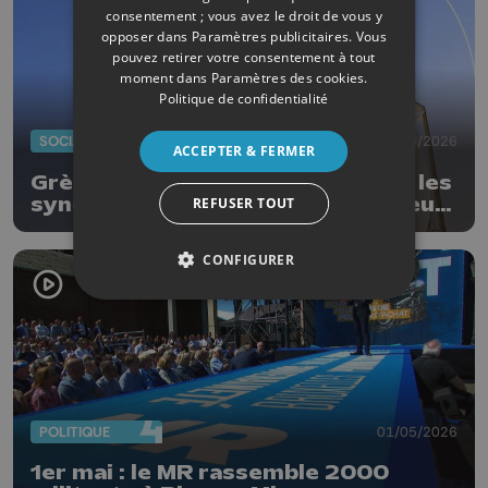
consentement ; vous avez le droit de vous y
opposer dans
Paramètres publicitaires
. Vous
pouvez retirer votre consentement à tout
moment dans
Paramètres des cookies
.
Politique de confidentialité
SOCIAL
19/05/2026
ACCEPTER & FERMER
Grève chez Air Liquide à Seraing, les
syndicats dénoncent un double jeu
REFUSER TOUT
de la direction : « Les travailleurs
n’apprécient pas »
CONFIGURER
POLITIQUE
01/05/2026
1er mai : le MR rassemble 2000