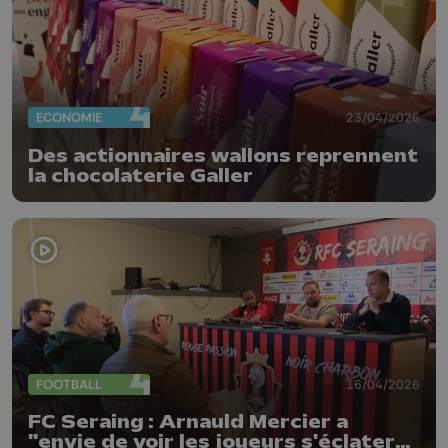
ECONOMIE
23/04/2026
Des actionnaires wallons reprennent
la chocolaterie Galler
FOOTBALL
16/04/2026
FC Seraing : Arnauld Mercier a
"envie de voir les joueurs s'éclater"