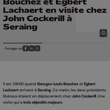
Bouchez et Egbert
Lachaert en visite chez
John Cockerill à
Seraing
Partager sur
Partagez sur FaceBook
Partagez sur LinkedIn
Partagez sur Whatsapp
Il est 10h00 quand
Georges-Louis Bouchez
et
Egbert
Lachaert
arrivent à
Seraing
. Ce matin, les deux présidents
libéraux étaient en déplacement chez
John Cockerill
. Une
visite qui a
trois objectifs majeurs
.