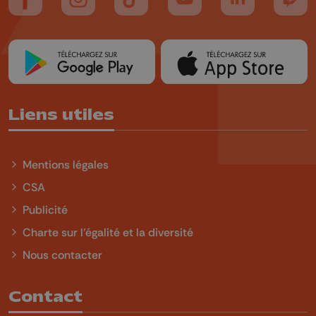
Suivez-nous sur FaceBook
Suivez-nous sur Instagram
Suivez-nous sur TikTok
Suivez-nous sur YouTube
Suivez-nous sur
Suiv
Liens utiles
Mentions légales
CSA
Publicité
Charte sur l'égalité et la diversité
Nous contacter
Contact