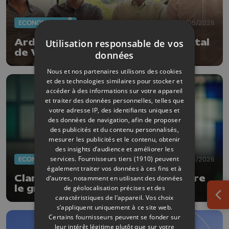
ECONOMIE
27/05/2026
Ardent Invest rentre dans le capital
Utilisation responsable de vos
de Volt-R
données
Nous et nos partenaires utilisons des cookies
et des technologies similaires pour stocker et
accéder à des informations sur votre appareil
et traiter des données personnelles, telles que
votre adresse IP, des identifiants uniques et
des données de navigation, afin de proposer
des publicités et du contenu personnalisés,
mesurer les publicités et le contenu, obtenir
des insights d’audience et améliorer les
services.
Fournisseurs tiers (1910)
peuvent
ECONOMIE
19/05/2026
également traiter vos données à ces fins et à
Clarisse Ramakers (Agoria) intègre
d’autres, notamment en utilisant des données
le groupe Keyes
de géolocalisation précises et des
caractéristiques de l’appareil. Vos choix
Ouv
s’appliquent uniquement à ce site web.
Certains fournisseurs peuvent se fonder sur
leur intérêt légitime plutôt que sur votre