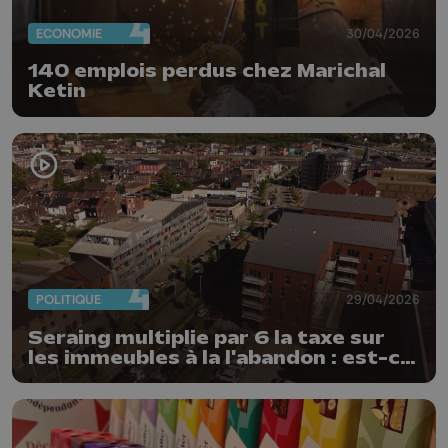
ECONOMIE
30/04/2026
140 emplois perdus chez Marichal
Ketin
POLITIQUE
29/04/2026
Seraing multiplie par 6 la taxe sur
les immeubles à la l'abandon : est-ce
un succès ?