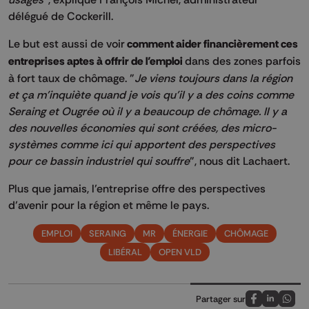
délégué de Cockerill.
Le but est aussi de voir
comment aider financièrement ces
entreprises aptes à offrir de l’emploi
dans des zones parfois
à fort taux de chômage. "
Je viens toujours dans la région
et ça m'inquiète quand je vois qu'il y a des coins comme
Seraing et Ougrée où il y a beaucoup de chômage. Il y a
des nouvelles économies qui sont créées, des micro-
systèmes comme ici qui apportent des perspectives
pour ce bassin industriel qui souffre
", nous dit Lachaert.
Plus que jamais, l’entreprise offre des perspectives
d’avenir pour la région et même le pays.
EMPLOI
SERAING
MR
ÉNERGIE
CHÔMAGE
LIBÉRAL
OPEN VLD
Partager sur
Partagez sur
Partagez 
Parta