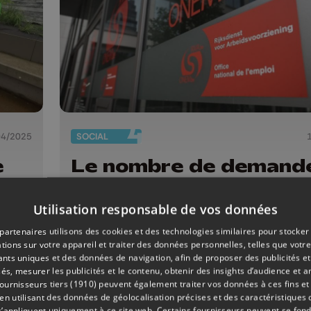
04/2025
SOCIAL
e
Le nombre de demand
i
d'emploi en Wallonie e
baisse en mai
Utilisation responsable de vos données
partenaires utilisons des cookies et des technologies similaires pour stocker
tions sur votre appareil et traiter des données personnelles, telles que votre
iants uniques et des données de navigation, afin de proposer des publicités e
és, mesurer les publicités et le contenu, obtenir des insights d’audience et a
ournisseurs tiers (1910)
peuvent également traiter vos données à ces fins et 
 utilisant des données de géolocalisation précises et des caractéristiques d
s’appliquent uniquement à ce site web. Certains fournisseurs peuvent se fond