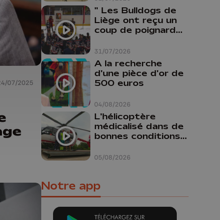
" Les Bulldogs de
Liège ont reçu un
coup de poignard
dans le dos "
31/07/2026
A la recherche
d'une pièce d'or de
500 euros
24/07/2025
04/08/2026
e
L'hélicoptère
médicalisé dans de
age
bonnes conditions à
Oupeye
05/08/2026
Notre app