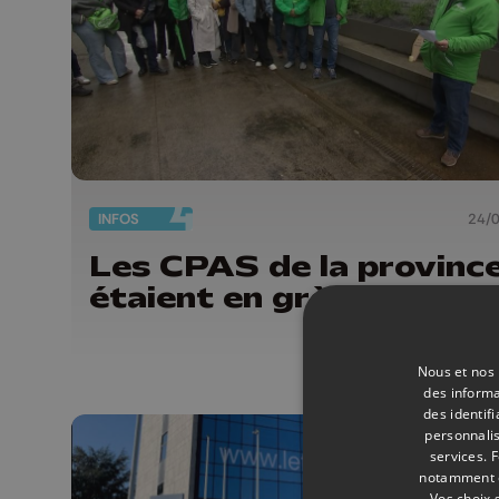
INFOS
24/
Les CPAS de la provinc
étaient en grève ce jeud
Nous et nos 
des informa
des identif
personnalis
services.
F
notamment en
Vos choix 