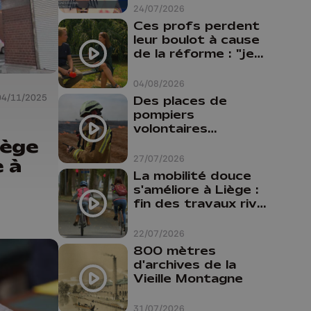
24/07/2026
Ces profs perdent
leur boulot à cause
de la réforme : "je
travaillais bien plus
comme prof que
04/08/2026
comme
04/11/2025
Des places de
pharmacienne"
pompiers
volontaires
iège
disponibles en
province de Liège :
27/07/2026
 à
"Un citoyen qui
La mobilité douce
n'est formé ne
s'améliore à Liège :
peut pas nous
fin des travaux rive
aider"
gauche, pistes
cyclo-piétonnes
22/07/2026
Avroy et
800 mètres
Guillemins...
d'archives de la
Vieille Montagne
31/07/2026