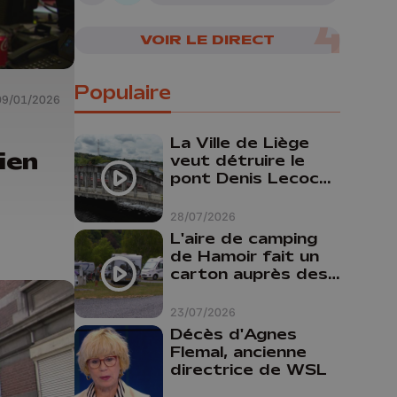
06/08/2026
VOIR LE DIRECT
Populaire
09/01/2026
La Ville de Liège
ien
veut détruire le
pont Denis Lecocq
mais manque de
budget pour le
28/07/2026
faire
L'aire de camping
de Hamoir fait un
carton auprès des
touristes
23/07/2026
Décès d'Agnes
Flemal, ancienne
directrice de WSL