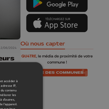
Où nous capter
12/06/2024
QU4TRE
, le média de proximité de votre
eurs
commune !
n
LISTE DES COMMUNES
 et accéder à
 adresse IP,
t du contenu
méliorer les
à d’autres,
e l’appareil.
er sur leur