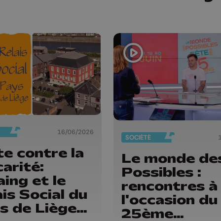
16/06/2026
SOCIÉTÉ
te contre la
Le monde de
arité:
Possibles :
ing et le
rencontres à
is Social du
l'occasion du
s de Liège
25ème