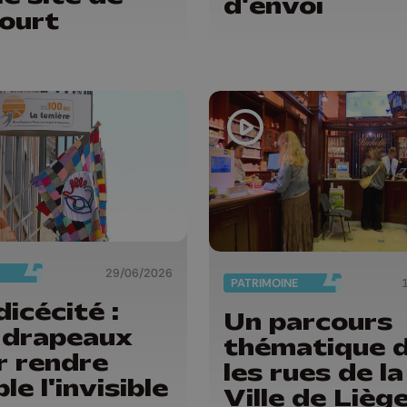
d'envoi
ourt
29/06/2026
PATRIMOINE
icécité :
Un parcours
 drapeaux
thématique 
r rendre
les rues de la
ble l'invisible
Ville de Lièg