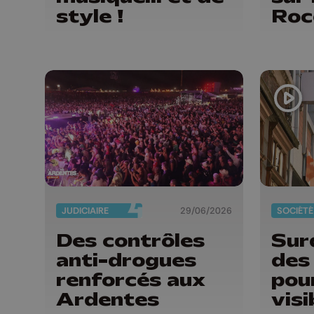
style !
Roc
JUDICIAIRE
29/06/2026
SOCIÉTÉ
Des contrôles
Surd
anti-drogues
des
renforcés aux
pou
Ardentes
visi