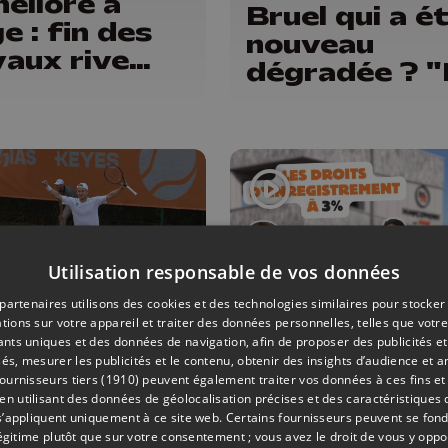
éliore à
Bruel qui a é
e : fin des
nouveau
vaux rive
dégradée ? 
che, pistes
ouvriers son
lo-piétonnes
vacances"
oy et
lemins...
Utilisation responsable de vos données
partenaires utilisons des cookies et des technologies similaires pour stocker
tions sur votre appareil et traiter des données personnelles, telles que votre
iants uniques et des données de navigation, afin de proposer des publicités e
08/07/2026
és, mesurer les publicités et le contenu, obtenir des insights d’audience et a
ÉMISSIONS
ournisseurs tiers (1910)
peuvent également traiter vos données à ces fins et 
vince Open :
Droits
 utilisant des données de géolocalisation précises et des caractéristiques d
rée réussi
s’appliquent uniquement à ce site web. Certains fournisseurs peuvent se fond
d’enregistr
légitime plutôt que sur votre consentement ; vous avez le droit de vous y opp
r Gauthier