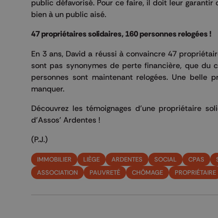
public défavorisé.
Pour ce faire, il doit leur garantir
bien à un public aisé.
47 propriétaires solidaires, 160 personnes relogées !
En 3 ans, David a réussi à convaincre 47 propriétai
sont pas synonymes de perte financière, que du co
personnes sont maintenant relogées.
Une belle pr
manquer.
Découvrez les témoignages d'une propriétaire sol
d'
Assos'
Ardentes !
(P.J.)
IMMOBILIER
LIÈGE
ARDENTES
SOCIAL
CPAS
ASSOCIATION
PAUVRETÉ
CHÔMAGE
PROPRIÉTAIRE