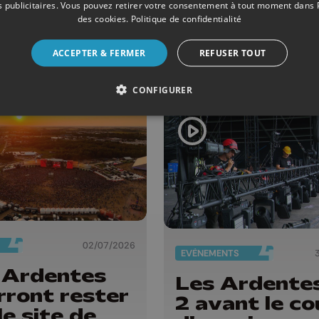
à 3 % : un lev
 publicitaires
. Vous pouvez retirer votre consentement à tout moment dans
in !
des cookies
.
Politique de confidentialité
pour réduire 
coût d’un ac
ACCEPTER & FERMER
REFUSER TOUT
immobilier
CONFIGURER
02/07/2026
EVÈNEMENTS
 Ardentes
Les Ardentes
rront rester
2 avant le co
le site de