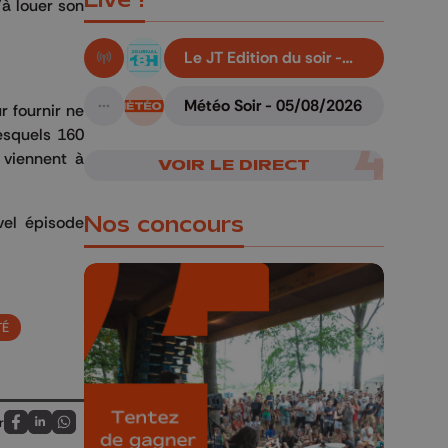
'à louer son
Le JT Edition du soir -
En live!
05/08/2026
Météo Soir - 05/08/2026
r fournir ne
A suivre
esquels 160
 viennent à
VOIR LE DIRECT
Nos concours
vel épisode
TÉ
🎁 Gagnez 5x2
places pour le
Bucolique Ferrières
r
Partagez sur FaceBook
Partagez sur LinkedIn
Partagez sur Whatsapp
Festival 🌿🎶