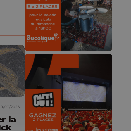
Concours valable jusqu'au 9 août,
23h59.
🎬 Concours CUT x
Les Grignoux ✨
20/07/2026
Concours permanent - 2 places à
r la
gagner chaque semaine !
ick