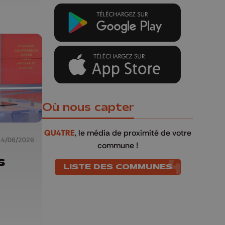
Où nous capter
QU4TRE
, le média de proximité de votre
14/06/2026
commune !
s
LISTE DES COMMUNES