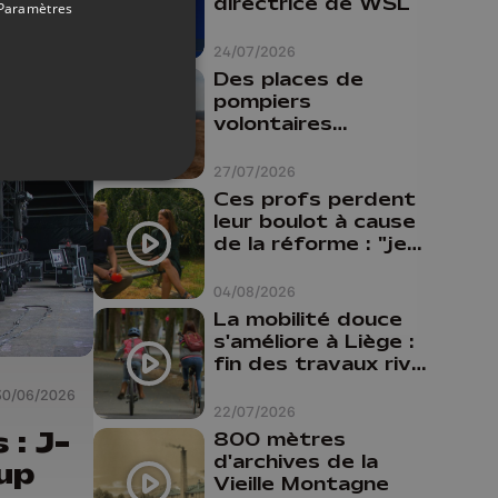
directrice de WSL
ier
Paramètres
le
24/07/2026
hat
Des places de
pompiers
volontaires
disponibles en
province de Liège :
27/07/2026
"Un citoyen qui
Ces profs perdent
n'est formé ne
leur boulot à cause
peut pas nous
de la réforme : "je
aider"
travaillais bien plus
comme prof que
04/08/2026
comme
La mobilité douce
pharmacienne"
s'améliore à Liège :
fin des travaux rive
gauche, pistes
30/06/2026
cyclo-piétonnes
22/07/2026
Avroy et
 : J-
800 mètres
Guillemins...
d'archives de la
up
Vieille Montagne