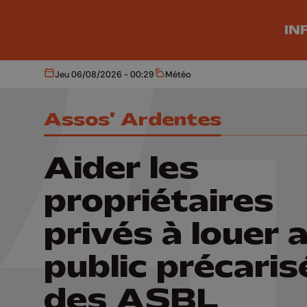
Aller au contenu principal
IN
Jeu 06/08/2026 - 00:29
Météo
Aujourd'hui
Météo
Assos' Ardentes
Aider les
propriétaires
privés à louer 
public précaris
des ASBL