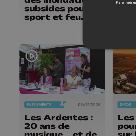
Paramètres
subsides pour le
Oncl
sport et feu
d'artifice
EVÈNEMENTS
03/07/2026
INFOS
Les Ardentes :
Les
20 ans de
pou
musique... et de
sur 