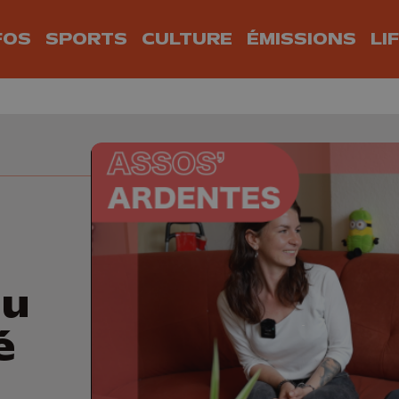
FOS
SPORTS
CULTURE
ÉMISSIONS
LI
au
é