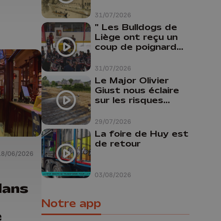
31/07/2026
" Les Bulldogs de
Liège ont reçu un
coup de poignard
dans le dos "
31/07/2026
Le Major Olivier
Giust nous éclaire
sur les risques
d'incendie en
Belgique : "Un
29/07/2026
incendie comme en
La foire de Huy est
Gironde ne pourrait
de retour
pas avoir lieu chez
18/06/2026
nous"
03/08/2026
dans
Notre app
e