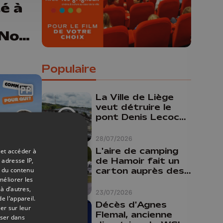
té à
"Nos
t en
Populaire
La Ville de Liège
veut détruire le
pont Denis Lecocq
mais manque de
budget pour le
28/07/2026
faire
L'aire de camping
 et accéder à
de Hamoir fait un
 adresse IP,
carton auprès des
t du contenu
méliorer les
touristes
06/07/2026
à d’autres,
23/07/2026
e l’appareil.
Décès d'Agnes
er sur leur
ement
Flemal, ancienne
oser dans