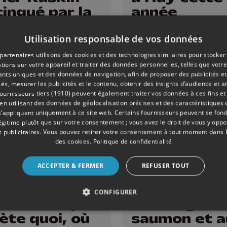
tingué par la
année
ue Acta
hopaedica
Utilisation responsable de vos données
gica
partenaires utilisons des cookies et des technologies similaires pour stocker
tions sur votre appareil et traiter des données personnelles, telles que votre
iants uniques et des données de navigation, afin de proposer des publicités e
és, mesurer les publicités et le contenu, obtenir des insights d’audience et a
ournisseurs tiers (1910)
peuvent également traiter vos données à ces fins et 
 utilisant des données de géolocalisation précises et des caractéristiques d
s’appliquent uniquement à ce site web. Certains fournisseurs peuvent se fond
légitime plutôt que sur votre consentement ; vous avez le droit de vous y opp
 publicitaires
. Vous pouvez retirer votre consentement à tout moment dans
des cookies
.
Politique de confidentialité
ACCEPTER & FERMER
REFUSER TOUT
É
04/02/2026
ÉMISSIONS
CONFIGURER
obilier : qui
La lasagne 
ète quoi, où
saumon et a