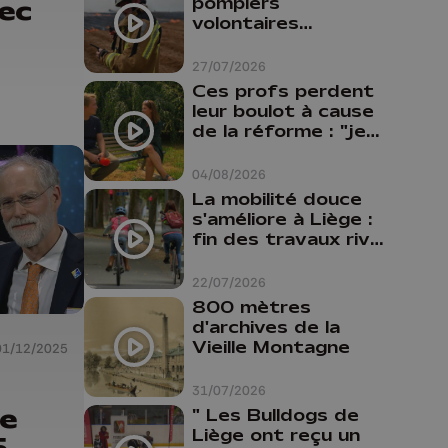
pompiers
vec
volontaires
disponibles en
province de Liège :
27/07/2026
"Un citoyen qui
Ces profs perdent
n'est formé ne
leur boulot à cause
peut pas nous
de la réforme : "je
aider"
travaillais bien plus
comme prof que
04/08/2026
comme
La mobilité douce
pharmacienne"
s'améliore à Liège :
fin des travaux rive
gauche, pistes
cyclo-piétonnes
22/07/2026
Avroy et
800 mètres
Guillemins...
d'archives de la
Vieille Montagne
01/12/2025
31/07/2026
de
" Les Bulldogs de
Liège ont reçu un
5