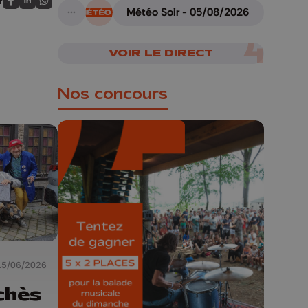
r
Partagez sur FaceBook
Partagez sur LinkedIn
Partagez sur Whatsapp
Météo Soir - 05/08/2026
A suivre
VOIR LE DIRECT
Nos concours
🎁 Gagnez 5x2
places pour le
Bucolique Ferrières
Festival 🌿🎶
15/06/2026
Concours valable jusqu'au 9 août,
chès
23h59.