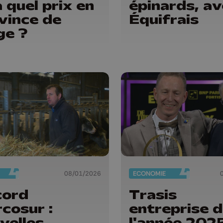
à quel prix en
épinards, a
vince de
Équifrais
ge ?
08/01/2026
ECONOMIE
cord
Trasis
cosur :
entreprise 
velles
l'année 202