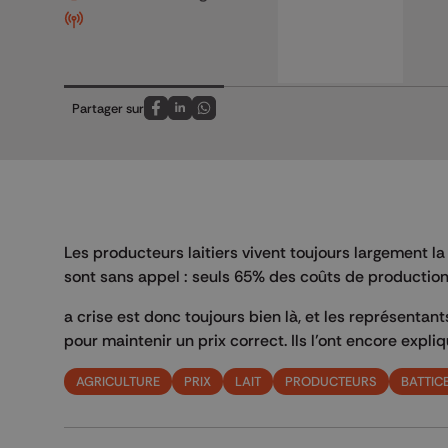
Partager sur
Partagez sur FaceBook
Partagez sur LinkedIn
Partagez sur Whatsapp
Les producteurs laitiers vivent toujours largement la
sont sans appel : seuls 65% des coûts de production s
a crise est donc toujours bien là, et les représentan
pour maintenir un prix correct. Ils l’ont encore expli
AGRICULTURE
PRIX
LAIT
PRODUCTEURS
BATTIC