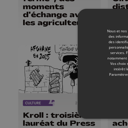
moments
dis
d'échange avec
rev
les agriculteurs
Ort
locaux
Bel
Nous et nos 
des informa
des identif
personnalis
services.
F
notamment en
Vos choix 
intérêt 
Paramètres
CULTURE
25/03/2026
SOCIÉT
Kroll : troisième
Imm
lauréat du Press
ach