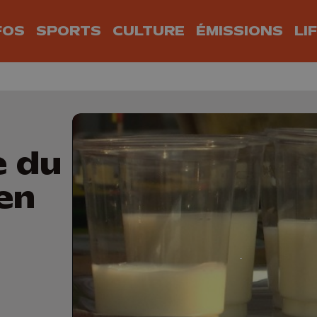
FOS
SPORTS
CULTURE
ÉMISSIONS
LI
se du
ien