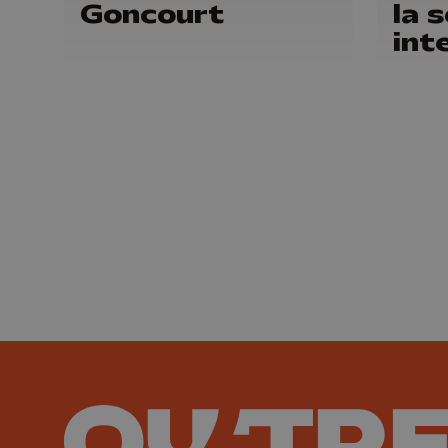
Goncourt
la 
int