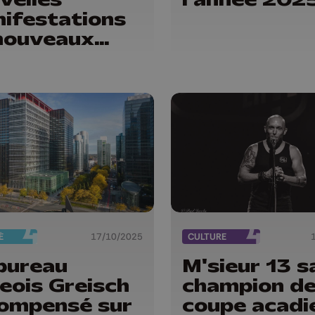
ifestations
nouveaux
cages des
iculteurs
É
17/10/2025
CULTURE
bureau
M'sieur 13 s
geois Greisch
champion de
ompensé sur
coupe acadi