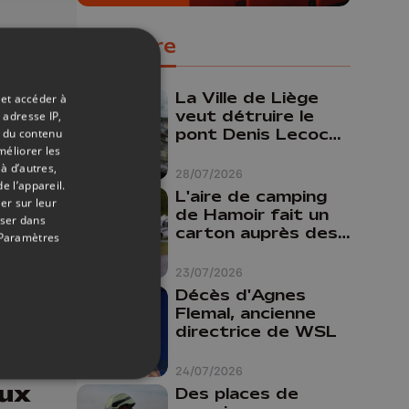
Populaire
La Ville de Liège
 et accéder à
veut détruire le
 adresse IP,
pont Denis Lecocq
t du contenu
méliorer les
mais manque de
à d’autres,
budget pour le
28/07/2026
e l’appareil.
faire
L'aire de camping
er sur leur
de Hamoir fait un
oser dans
carton auprès des
Paramètres
touristes
23/07/2026
Décès d'Agnes
Flemal, ancienne
directrice de WSL
12/01/2026
au
24/07/2026
ux
Des places de