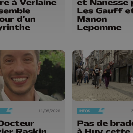
re à Verlaine
et Nanesse 
semble
Les Gauff e
our d'un
Manon
yrinthe
Lepomme
11/05/2026
INFOS
Docteur
Pas de brad
vier Raskin
à Huy cette