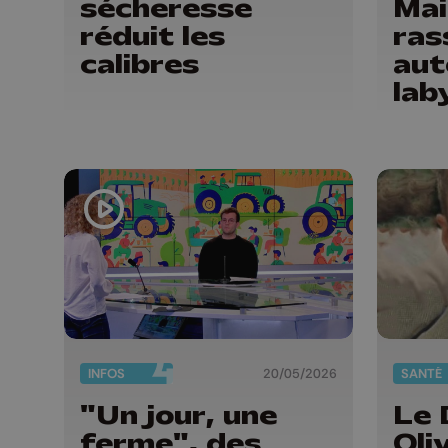
sécheresse
Mai
réduit les
ras
calibres
aut
lab
INFOS
20/05/2026
SANTÉ
"Un jour, une
Le 
ferme", des
Oli