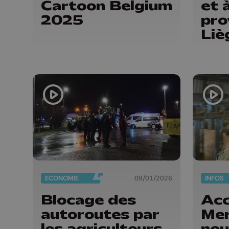
Cartoon Belgium
et 
2025
pro
Liè
ECONOMIE
09/01/2026
INFOS
Blocage des
Ac
autoroutes par
Mer
les agriculteurs
nou