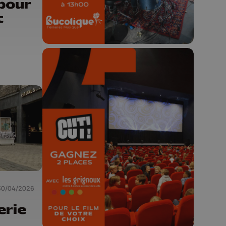
pour
t
🎬 Concours CUT x
Les Grignoux ✨
Concours permanent - 2 places à
gagner chaque semaine !
30/04/2026
erie