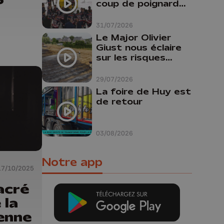
coup de poignard
dans le dos "
31/07/2026
Le Major Olivier
Giust nous éclaire
sur les risques
d'incendie en
Belgique : "Un
29/07/2026
incendie comme en
La foire de Huy est
Gironde ne pourrait
de retour
pas avoir lieu chez
nous"
03/08/2026
Notre app
17/10/2025
acré
 la
enne