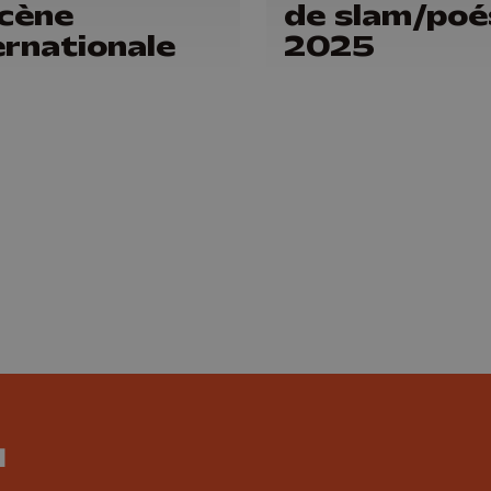
scène
de slam/poé
ernationale
2025