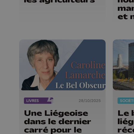
man
et 
blo
agr
LIVRES
28/10/2025
SOCIÉT
Une Liégeoise
Le 
dans le dernier
lié
carré pour le
réc