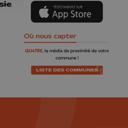
sie
Où nous capter
QU4TRE
, le média de proximité de votre
commune !
LISTE DES COMMUNES