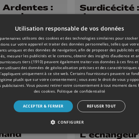
 Ardentes :
Surdicécité 
ans de
drapeaux po
ique... et de
rendre visib
Utilisation responsable de vos données
e !
l'invisible
partenaires utilisons des cookies et des technologies similaires pour stocker
tions sur votre appareil et traiter des données personnelles, telles que votre
iants uniques et des données de navigation, afin de proposer des publicités e
és, mesurer les publicités et le contenu, obtenir des insights d’audience et a
ournisseurs tiers (1910)
peuvent également traiter vos données à ces fins et 
 utilisant des données de géolocalisation précises et des caractéristiques d
s’appliquent uniquement à ce site web. Certains fournisseurs peuvent se fond
légitime plutôt que sur votre consentement ; vous avez le droit de vous y opp
 publicitaires
. Vous pouvez retirer votre consentement à tout moment dans
des cookies
.
Politique de confidentialité
ACCEPTER & FERMER
REFUSER TOUT
S
04/06/2026
MOBILITÉ
CONFIGURER
mand
L’échangeur