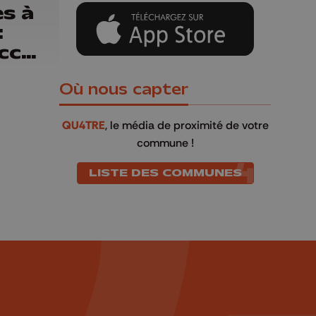
es à
:
uccès
Où nous capter
QU4TRE
, le média de proximité de votre
commune !
LISTE DES COMMUNES