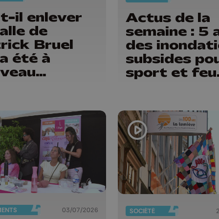
t-il enlever
Actus de la
alle de
semaine : 5 
rick Bruel
des inondati
 a été à
subsides pou
veau
sport et feu
radée ?
d'artifice
s ouvriers
t en
ances"
MENTS
03/07/2026
SOCIÉTÉ