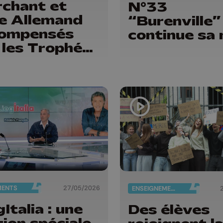
chant et
N°33
ie Allemand
“Burenville”
ompensés
continue sa
 les Trophées
sport de la
vince de
ge
MENTS
27/05/2026
ENSEIGNEMENT
Italia : une
Des élèves
tion spéciale