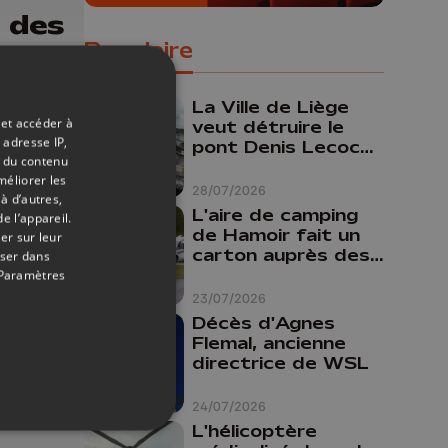
: des
ur
Populaire
le
La Ville de Liège
 et accéder à
veut détruire le
 adresse IP,
pont Denis Lecocq
t du contenu
mais manque de
méliorer les
budget pour le
28/07/2026
à d’autres,
faire
L'aire de camping
e l’appareil.
de Hamoir fait un
er sur leur
carton auprès des
oser dans
touristes
Paramètres
23/07/2026
Décès d'Agnes
Flemal, ancienne
directrice de WSL
29/05/2026
24/07/2026
L'hélicoptère