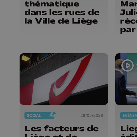
thématique
Mar
dans les rues de
Jul
la Ville de Liège
réc
par
du 
Pro
Liè
SOCIAL
29/05/2026
EVÈNE
Les facteurs de
Lieg
Liège et de
édi