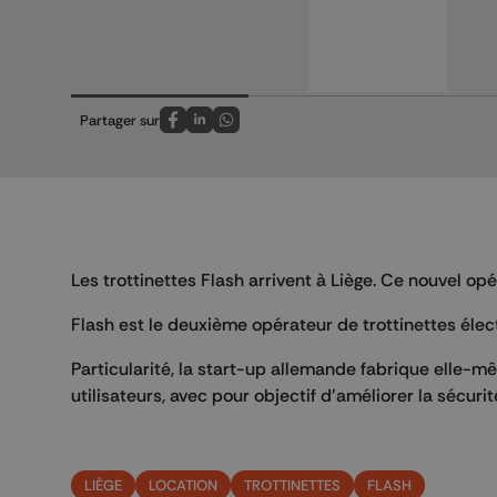
Partager sur
Partagez sur FaceBook
Partagez sur LinkedIn
Partagez sur Whatsapp
Les trottinettes Flash arrivent à Liège. Ce nouvel op
Flash est le deuxième opérateur de trottinettes électr
Particularité, la start-up allemande fabrique elle-mê
utilisateurs, avec pour objectif d'améliorer la sécurit
LIÈGE
LOCATION
TROTTINETTES
FLASH