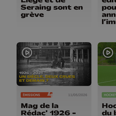
Seraing sont en
pou
grève
ann
l’i
ita
Bel
ÉMISSIONS
11/05/2026
HOCKE
Mag de la
Hoc
Rédac' 1926 -
du 