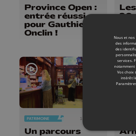
Province Open :
Les
entrée réussi
20 
pour Gauthier
mus
Onclin !
styl
Nous et nos 
des informa
des identif
personnalis
services.
F
notamment en
Vos choix 
intérêt 
Paramètres
PATRIMOINE
18/06/2026
SPORT
Un parcours
Ar