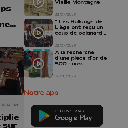
a
Vieille Montagne
rps
31/07/2026
" Les Bulldogs de
ment
Liège ont reçu un
coup de poignard
dans le dos "
31/07/2026
A la recherche
d'une pièce d'or de
500 euros
04/08/2026
Notre app
29/04/2026
iplie
e sur