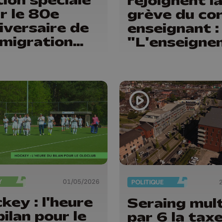
rejoignent l
r le 80e
grève du co
iversaire de
enseignant :
mmigration
"L'enseigne
lienne en
n'est pas à
gique
vendre"
Y
01/05/2026
POLITIQUE
key : l'heure
Seraing mult
bilan pour le
par 6 la tax