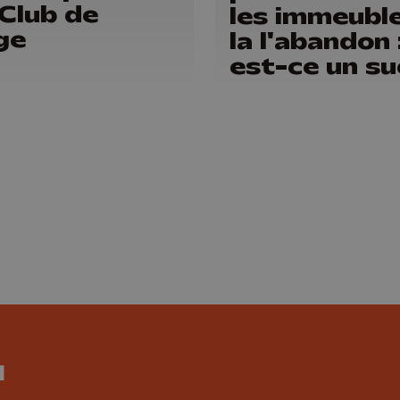
Club de
les immeubl
ge
la l'abandon 
est-ce un s
?