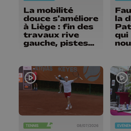
La mobilité
Fau
douce s'améliore
la d
à Liège : fin des
Pat
travaux rive
qui
gauche, pistes
nou
cyclo-piétonnes
dég
Avroy et
"No
Guillemins...
son
vac
TENNIS
08/07/2026
EVÈNE