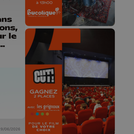
ans
ons,
r le
🎬 Concours CUT x
Les Grignoux ✨
Concours permanent - 2 places à
gagner chaque semaine !
29/06/2026