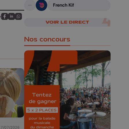
French Kif
A suivre
r
Partagez sur FaceBook
Partagez sur LinkedIn
Partagez sur Whatsapp
VOIR LE DIRECT
Nos concours
🎁 Gagnez 5x2
places pour le
Bucolique Ferrières
Festival 🌿🎶
Concours valable jusqu'au 9 août,
23h59.
17/07/2026