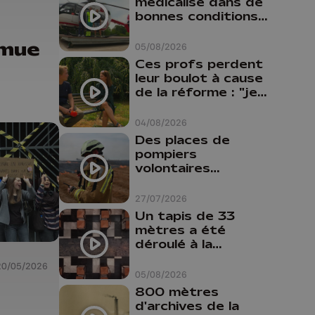
médicalisé dans de
bonnes conditions à
Oupeye
 mue
05/08/2026
Ces profs perdent
leur boulot à cause
de la réforme : "je
travaillais bien plus
comme prof que
04/08/2026
comme
Des places de
pharmacienne"
pompiers
volontaires
disponibles en
province de Liège :
27/07/2026
"Un citoyen qui
Un tapis de 33
n'est formé ne
mètres a été
peut pas nous
déroulé à la
aider"
Cathédrale de
20/05/2026
Liège
05/08/2026
800 mètres
d'archives de la