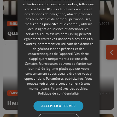
et traiter des données personnelles, telles que
votre adresse IP, des identifiants uniques et
des données de navigation, afin de proposer
des publicités et du contenu personnalisés,
ÉMISSIONS
28/07/2026
mesurer les publicités et le contenu, obtenir
des insights d’audience et améliorer les
Quai découverte
services.
Fournisseurs tiers (1910)
peuvent
également traiter vos données à ces fins et à
d’autres, notamment en utilisant des données
de géolocalisation précises et des
caractéristiques de l’appareil. Vos choix
Ouv
s’appliquent uniquement à ce site web.
Certains fournisseurs peuvent se fonder sur
leur intérêt légitime plutôt que sur votre
consentement ; vous avez le droit de vous y
opposer dans
Paramètres publicitaires
. Vous
pouvez retirer votre consentement à tout
moment dans
Paramètres des cookies
.
ÉMISSIONS
25/07/2026
Politique de confidentialité
Hauts détour
ACCEPTER & FERMER