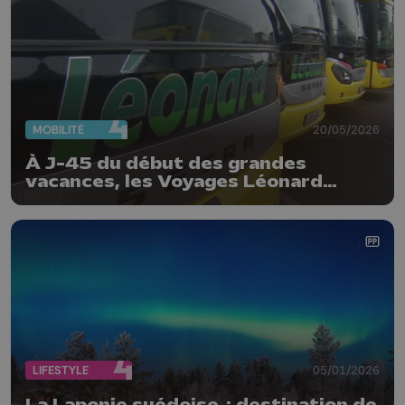
MOBILITÉ
20/05/2026
À J-45 du début des grandes
vacances, les Voyages Léonard
publient leur baromètre 2026 :
voyager a toujours la cote
LIFESTYLE
05/01/2026
La Laponie suédoise : destination de