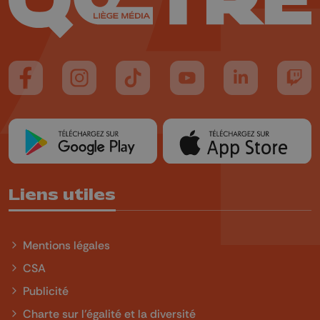
Suivez-nous sur FaceBook
Suivez-nous sur Instagram
Suivez-nous sur TikTok
Suivez-nous sur YouTube
Suivez-nous sur
Suiv
Liens utiles
Mentions légales
CSA
Publicité
Charte sur l'égalité et la diversité