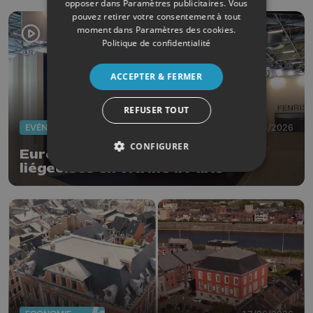
opposer dans
Paramètres publicitaires
. Vous
pouvez retirer votre consentement à tout
moment dans
Paramètres des cookies
.
Politique de confidentialité
ACCEPTER & FERMER
REFUSER TOUT
EVÈNEMENTS
22/06/2026
CONFIGURER
Eurosatory : les entreprises
liégeoises en vitrine à Paris