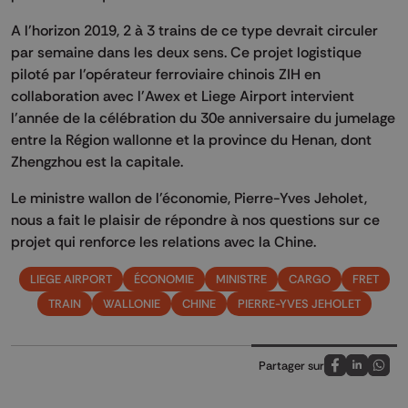
A l'horizon 2019, 2 à 3 trains de ce type devrait circuler
par semaine dans les deux sens. Ce projet logistique
piloté par l'opérateur ferroviaire chinois ZIH en
collaboration avec l'Awex et Liege Airport intervient
l'année de la célébration du 30e anniversaire du jumelage
entre la Région wallonne et la province du Henan, dont
Zhengzhou est la capitale.
Le ministre wallon de l'économie, Pierre-Yves Jeholet,
nous a fait le plaisir de répondre à nos questions sur ce
projet qui renforce les relations avec la Chine.
LIEGE AIRPORT
ÉCONOMIE
MINISTRE
CARGO
FRET
TRAIN
WALLONIE
CHINE
PIERRE-YVES JEHOLET
Partager sur
Partagez sur
Partagez 
Parta