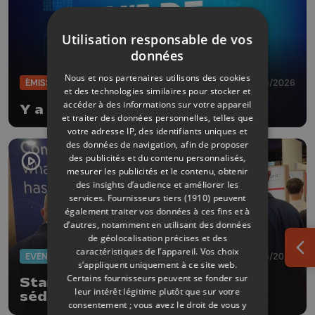
Utilisation responsable de vos
données
Nous et nos partenaires utilisons des cookies
ÉMISSIONS
24/06/2026
et des technologies similaires pour stocker et
accéder à des informations sur votre appareil
Y a de l'Eco
et traiter des données personnelles, telles que
votre adresse IP, des identifiants uniques et
des données de navigation, afin de proposer
des publicités et du contenu personnalisés,
mesurer les publicités et le contenu, obtenir
des insights d’audience et améliorer les
services.
Fournisseurs tiers (1910)
peuvent
également traiter vos données à ces fins et à
d’autres, notamment en utilisant des données
de géolocalisation précises et des
caractéristiques de l’appareil. Vos choix
Ouv
EVÈNEMENTS
23/06/2026
s’appliquent uniquement à ce site web.
Certains fournisseurs peuvent se fonder sur
Startups liégeoises: mission
leur intérêt légitime plutôt que sur votre
séduction à Paris
consentement ; vous avez le droit de vous y