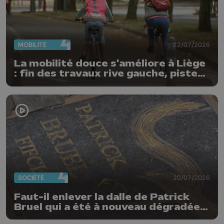
MOBILITÉ
22/07/2026
La mobilité douce s'améliore à Liège
: fin des travaux rive gauche, pistes
cyclo-piétonnes Avroy et
Guillemins...
SOCIÉTÉ
20/07/2026
Faut-il enlever la dalle de Patrick
Bruel qui a été à nouveau dégradée ?
"Nos ouvriers sont en vacances"