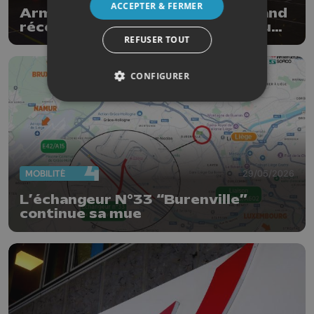
ACCEPTER & FERMER
Armand Marchant et Julie Allemand
récompensés par les Trophées du
sport de la Province de Liège
REFUSER TOUT
CONFIGURER
MOBILITÉ
29/05/2026
L’échangeur N°33 “Burenville”
continue sa mue