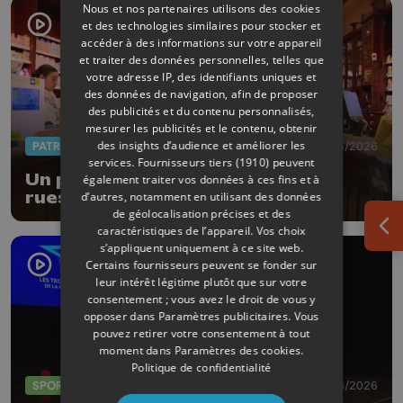
Nous et nos partenaires utilisons des cookies
et des technologies similaires pour stocker et
accéder à des informations sur votre appareil
et traiter des données personnelles, telles que
votre adresse IP, des identifiants uniques et
des données de navigation, afin de proposer
des publicités et du contenu personnalisés,
mesurer les publicités et le contenu, obtenir
des insights d’audience et améliorer les
PATRIMOINE
18/06/2026
services.
Fournisseurs tiers (1910)
peuvent
Un parcours thématique dans les
également traiter vos données à ces fins et à
rues de la Ville de Liège
d’autres, notamment en utilisant des données
de géolocalisation précises et des
caractéristiques de l’appareil. Vos choix
Ouv
s’appliquent uniquement à ce site web.
Certains fournisseurs peuvent se fonder sur
leur intérêt légitime plutôt que sur votre
consentement ; vous avez le droit de vous y
opposer dans
Paramètres publicitaires
. Vous
pouvez retirer votre consentement à tout
moment dans
Paramètres des cookies
.
Politique de confidentialité
SPORTS
04/06/2026