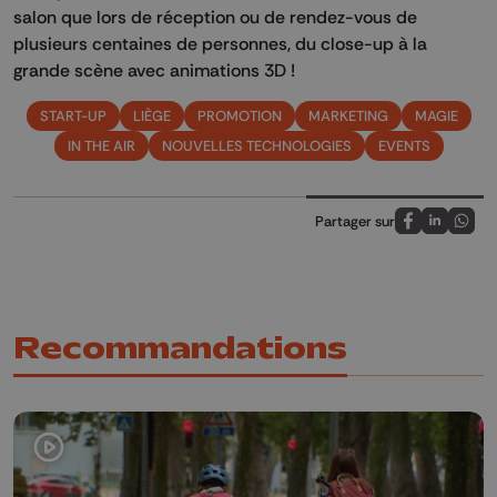
salon que lors de réception ou de rendez-vous de
plusieurs centaines de personnes, du close-up à la
grande scène avec animations 3D !
START-UP
LIÈGE
PROMOTION
MARKETING
MAGIE
IN THE AIR
NOUVELLES TECHNOLOGIES
EVENTS
Partager sur
Partagez sur
Partagez 
Parta
Recommandations