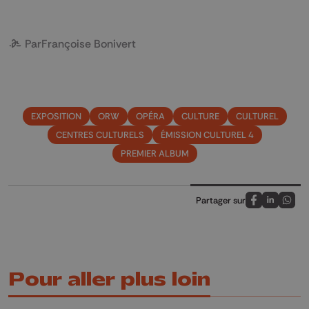
Par
Françoise Bonivert
EXPOSITION
ORW
OPÉRA
CULTURE
CULTUREL
CENTRES CULTURELS
ÉMISSION CULTUREL 4
PREMIER ALBUM
Partager sur
Partagez sur
Partagez 
Parta
Pour aller plus loin