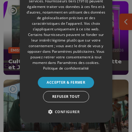
services.
Fournisseurs tiers (1910)
peuvent
également traiter vos données à ces fins et à
d’autres, notamment en utilisant des données
de géolocalisation précises et des
caractéristiques de l’appareil. Vos choix
Ouv
s’appliquent uniquement à ce site web.
Certains fournisseurs peuvent se fonder sur
leur intérêt légitime plutôt que sur votre
consentement ; vous avez le droit de vous y
ÉMISSIONS
26/06/2026
opposer dans
Paramètres publicitaires
. Vous
pouvez retirer votre consentement à tout
CultureL avec les poétesses Lisette
moment dans
Paramètres des cookies
.
et Julie Lombé
Politique de confidentialité
ACCEPTER & FERMER
REFUSER TOUT
CONFIGURER