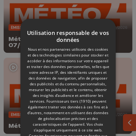
ÉMISSIONS
07/08/2026
Utilisation responsable de vos
Météo Edition de la mi-journée -
données
07/08/2026
Nous et nos partenaires utilisons des cookies
et des technologies similaires pour stocker et
accéder à des informations sur votre appareil
et traiter des données personnelles, telles que
votre adresse IP, des identifiants uniques et
des données de navigation, afin de proposer
des publicités et du contenu personnalisés,
mesurer les publicités et le contenu, obtenir
des insights d’audience et améliorer les
services.
Fournisseurs tiers (1910)
peuvent
également traiter vos données à ces fins et à
d’autres, notamment en utilisant des données
ÉMISSIONS
06/08/2026
de géolocalisation précises et des
caractéristiques de l’appareil. Vos choix
Météo Soir - 06/08/2026
Ouv
s’appliquent uniquement à ce site web.
Certains fournisseurs peuvent se fonder sur