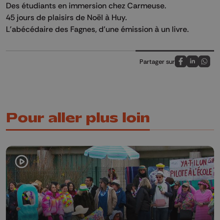
Des étudiants en immersion chez Carmeuse.
45 jours de plaisirs de Noël à Huy.
L'abécédaire des Fagnes, d'une émission à un livre.
Partager sur
Partagez sur
Partagez 
Parta
Pour aller plus loin