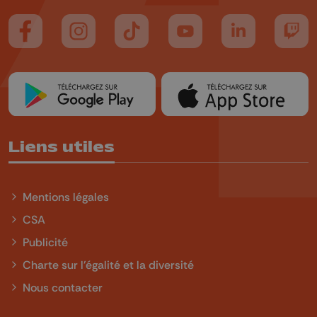
Suivez-nous sur FaceBook
Suivez-nous sur Instagram
Suivez-nous sur TikTok
Suivez-nous sur YouTube
Suivez-nous sur
Suiv
Liens utiles
Mentions légales
CSA
Publicité
Charte sur l'égalité et la diversité
Nous contacter