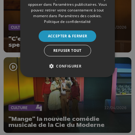
opposer dans
Paramètres publicitaires
. Vous
pouvez retirer votre consentement à tout
moment dans
Paramètres des cookies
.
Politique de confidentialité
CULTURE
18/04/2026
ACCEPTER & FERMER
"C'est pas rien", le nouveau
spectacle du Grandgousier
REFUSER TOUT
CONFIGURER
CULTURE
12/04/2026
"Mange" la nouvelle comédie
musicale de la Cie du Moderne