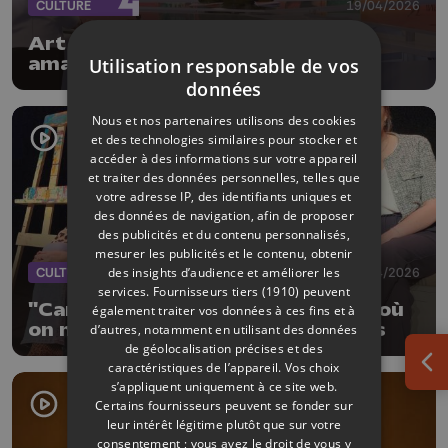
CULTURE
19/04/2026
Art Scène : festival de théâtre
amateur du 22 à 26 avril
Utilisation responsable de vos
données
Nous et nos partenaires utilisons des cookies
et des technologies similaires pour stocker et
accéder à des informations sur votre appareil
et traiter des données personnelles, telles que
votre adresse IP, des identifiants uniques et
des données de navigation, afin de proposer
des publicités et du contenu personnalisés,
mesurer les publicités et le contenu, obtenir
des insights d’audience et améliorer les
CULTURE
19/04/2026
services.
Fournisseurs tiers (1910)
peuvent
"Cartons et vérité" une comédie où
également traiter vos données à ces fins et à
on ne déballe pas que des cartons
d’autres, notamment en utilisant des données
de géolocalisation précises et des
caractéristiques de l’appareil. Vos choix
Ouv
s’appliquent uniquement à ce site web.
Certains fournisseurs peuvent se fonder sur
leur intérêt légitime plutôt que sur votre
consentement ; vous avez le droit de vous y