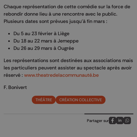
Chaque représentation de cette comédie sur la force de
rebondir donne lieu à une rencontre avec le public.
Plusieurs dates sont prévues jusqu’à fin mars :
Du 5 au 23 février à Liège
Du 18 au 22 mars à Jemeppe
Du 26 au 29 mars à Ougrée
Les représentations sont destinées aux associations mais
les particuliers peuvent assister au spectacle après avoir
réservé :
www.theatredelacommunauté.be
F. Bonivert
THÉÂTRE
CRÉATION COLLECTIVE
Partager sur
Partagez sur
Partagez 
Parta