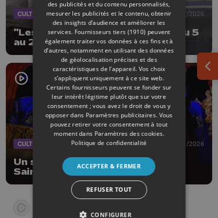
des publicités et du contenu personnalisés,
mesurer les publicités et le contenu, obtenir
CULTURE
28/02/2026
des insights d’audience et améliorer les
"Les femmes savent pourquoi" du 5
services.
Fournisseurs tiers (1910)
peuvent
également traiter vos données à ces fins et à
au 22 mars à Jupille Wandre
d’autres, notamment en utilisant des données
de géolocalisation précises et des
caractéristiques de l’appareil. Vos choix
Ouv
s’appliquent uniquement à ce site web.
Certains fournisseurs peuvent se fonder sur
leur intérêt légitime plutôt que sur votre
consentement ; vous avez le droit de vous y
opposer dans
Paramètres publicitaires
. Vous
pouvez retirer votre consentement à tout
moment dans
Paramètres des cookies
.
Politique de confidentialité
CULTURE
13/02/2026
Un secret se cache dans l'Église
ACCEPTER & FERMER
Saint-Jacques
REFUSER TOUT
CONFIGURER