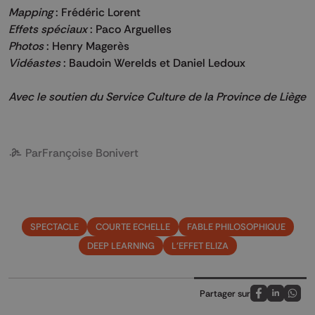
Mapping
: Frédéric Lorent
Effets spéciaux
: Paco Arguelles
Photos
: Henry Magerès
Vidéastes
: Baudoin Werelds et Daniel Ledoux
Avec le soutien du Service Culture de la Province de Liège
Par
Françoise Bonivert
SPECTACLE
COURTE ECHELLE
FABLE PHILOSOPHIQUE
DEEP LEARNING
L'EFFET ELIZA
Partager sur
Partagez sur
Partagez 
Parta