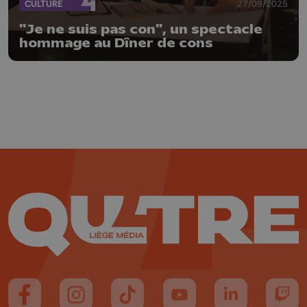
CULTURE
27/09/2025
"Je ne suis pas con", un spectacle
hommage au Dîner de cons
Suivez-nous sur FaceBook
Suivez-nous sur Instagram
Suivez-nous sur TikTok
Suivez-nous sur YouTube
Suivez-nous sur
Suiv