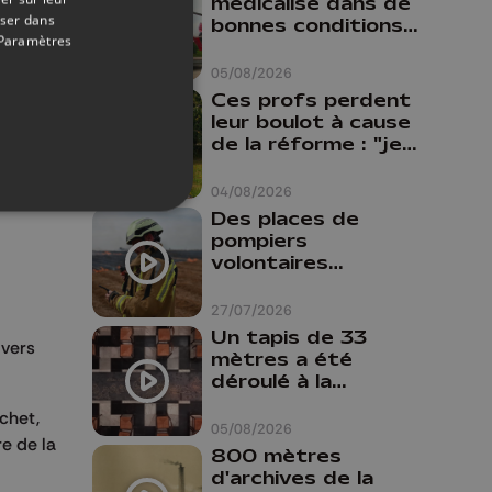
médicalisé dans de
oser dans
bonnes conditions à
Paramètres
Oupeye
05/08/2026
Ces profs perdent
leur boulot à cause
de la réforme : "je
travaillais bien plus
comme prof que
04/08/2026
comme
Des places de
pharmacienne"
pompiers
volontaires
disponibles en
province de Liège :
27/07/2026
"Un citoyen qui
Un tapis de 33
 vers
n'est formé ne
mètres a été
peut pas nous
déroulé à la
aider"
Cathédrale de
ichet,
Liège
05/08/2026
re de la
800 mètres
d'archives de la