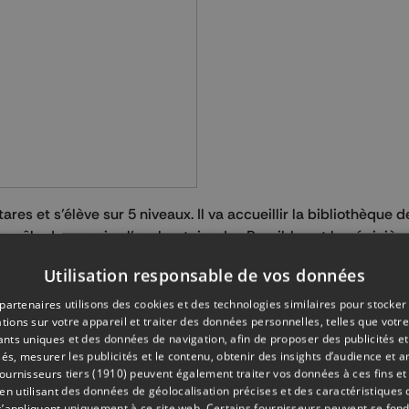
es et s’élève sur 5 niveaux. Il va accueillir la bibliothèque d
 pôle des savoirs, l’exploratoire des Possibles et la pépinièr
ublics.
Utilisation responsable de vos données
rofiter des lieux et de la vue évidemment. Nous allons dès l’o
partenaires utilisons des cookies et des technologies similaires pour stocker
e ouverture de 8h à 20h, ce qui va en soi être une révolution, 
tions sur votre appareil et traiter des données personnelles, telles que votre
général culture de la Province de Liège.
iants uniques et des données de navigation, afin de proposer des publicités e
és, mesurer les publicités et le contenu, obtenir des insights d’audience et a
ournisseurs tiers (1910)
peuvent également traiter vos données à ces fins et 
 utilisant des données de géolocalisation précises et des caractéristiques d
s’appliquent uniquement à ce site web. Certains fournisseurs peuvent se fond