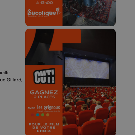
🎬 Concours CUT x
illir
Les Grignoux ✨
uc Gillard,
Concours permanent - 2 places à
gagner chaque semaine !