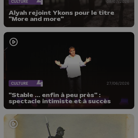
CULTURE
08/07/2026
Alyah rejoint Ykons pour le titre
"More and more"
CULTURE
27/06/2026
"Stable ... enfin à peu près" :
spectacle intimiste et à succès