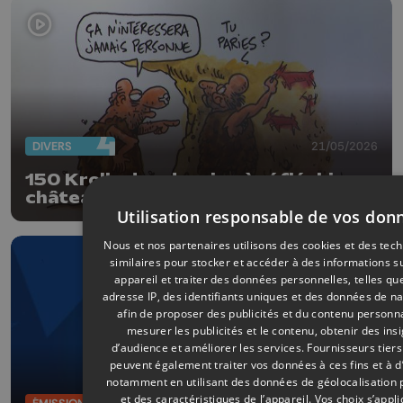
DIVERS
21/05/2026
150 Kroll : des dessins à réfléchir au
château de Waroux
Utilisation responsable de vos don
Nous et nos partenaires utilisons des cookies et des tec
similaires pour stocker et accéder à des informations s
appareil et traiter des données personnelles, telles qu
adresse IP, des identifiants uniques et des données de na
afin de proposer des publicités et du contenu personna
mesurer les publicités et le contenu, obtenir des ins
d’audience et améliorer les services.
Fournisseurs tiers
peuvent également traiter vos données à ces fins et à d
notamment en utilisant des données de géolocalisation 
et des caractéristiques de l’appareil. Vos choix s’appl
20/05/2026