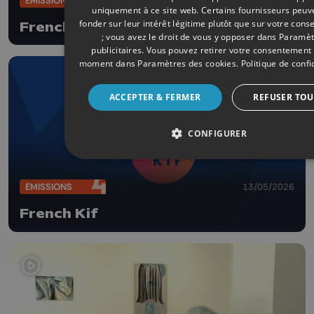
ÉMISSIONS
uniquement à ce site web. Certains fournisseurs peuv
fonder sur leur intérêt légitime plutôt que sur votre con
French Kif
; vous avez le droit de vous y opposer dans
Paramèt
publicitaires
. Vous pouvez retirer votre consentement 
moment dans
Paramètres des cookies
.
Politique de confi
ACCEPTER & FERMER
REFUSER TOU
CONFIGURER
ÉMISSIONS
13/05/2026
French Kif