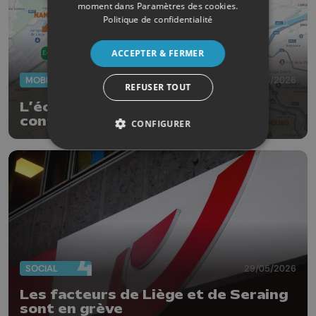
moment dans
Paramètres des cookies
.
Politique de confidentialité
ACCEPTER & FERMER
MOBILITÉ
29/05/2026
REFUSER TOUT
L’échangeur N°33 “Burenville”
continue sa mue
CONFIGURER
SOCIAL
29/05/2026
Les facteurs de Liège et de Seraing
sont en grève