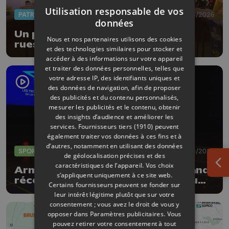
Utilisation responsable de vos
PATRIMOINE
18/06/2026
données
Un parcours thématique dans les
Nous et nos partenaires utilisons des cookies
rues de la Ville de Liège
et des technologies similaires pour stocker et
accéder à des informations sur votre appareil
et traiter des données personnelles, telles que
votre adresse IP, des identifiants uniques et
des données de navigation, afin de proposer
des publicités et du contenu personnalisés,
mesurer les publicités et le contenu, obtenir
des insights d’audience et améliorer les
services.
Fournisseurs tiers (1910)
peuvent
également traiter vos données à ces fins et à
d’autres, notamment en utilisant des données
SPORTS
04/06/2026
de géolocalisation précises et des
caractéristiques de l’appareil. Vos choix
Ouv
Armand Marchant et Julie Allemand
s’appliquent uniquement à ce site web.
récompensés par les Trophées du
Certains fournisseurs peuvent se fonder sur
sport de la Province de Liège
leur intérêt légitime plutôt que sur votre
consentement ; vous avez le droit de vous y
opposer dans
Paramètres publicitaires
. Vous
pouvez retirer votre consentement à tout