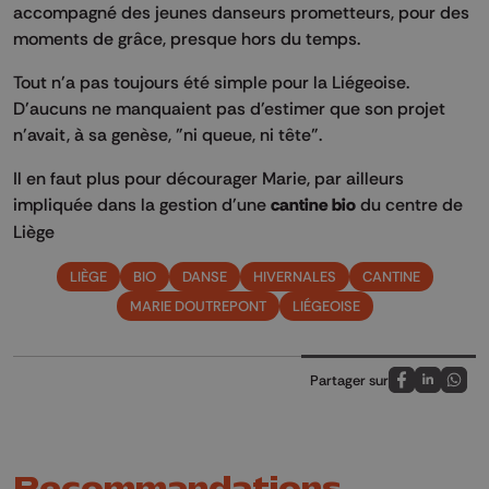
accompagné des jeunes danseurs prometteurs, pour des
moments de grâce, presque hors du temps.
Tout n'a pas toujours été simple pour la Liégeoise.
D'aucuns ne manquaient pas d'estimer que son projet
n'avait, à sa genèse, "ni queue, ni tête".
Il en faut plus pour décourager Marie, par ailleurs
impliquée dans la gestion d'une
cantine bio
du centre de
Liège
LIÈGE
BIO
DANSE
HIVERNALES
CANTINE
MARIE DOUTREPONT
LIÉGEOISE
Partager sur
Partagez sur
Partagez 
Parta
Recommandations