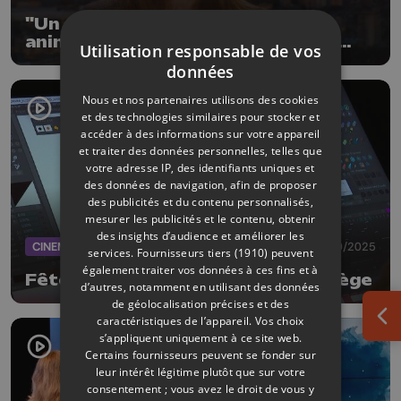
"Un doudou, un livre et au lit" :
animation dans les bibliothèques
Utilisation responsable de vos
liégeoises
données
Nous et nos partenaires utilisons des cookies
et des technologies similaires pour stocker et
accéder à des informations sur votre appareil
et traiter des données personnelles, telles que
votre adresse IP, des identifiants uniques et
des données de navigation, afin de proposer
des publicités et du contenu personnalisés,
mesurer les publicités et le contenu, obtenir
des insights d’audience et améliorer les
CINEMA
27/10/2025
services.
Fournisseurs tiers (1910)
peuvent
également traiter vos données à ces fins et à
Fête du cinéma d'animation de Liège
d’autres, notamment en utilisant des données
de géolocalisation précises et des
caractéristiques de l’appareil. Vos choix
Ouv
s’appliquent uniquement à ce site web.
Certains fournisseurs peuvent se fonder sur
leur intérêt légitime plutôt que sur votre
consentement ; vous avez le droit de vous y