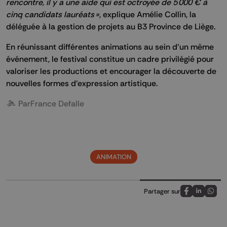
rencontre, il y a une aide qui est octroyée de 5 000 € à
cinq candidats lauréats »
, explique Amélie Collin, la
déléguée à la gestion de projets au B3 Province de Liège.
En réunissant différentes animations au sein d'un même
événement, le festival constitue un cadre privilégié pour
valoriser les productions et encourager la découverte de
nouvelles formes d'expression artistique.
Par
France Defalle
ANIMATION
Partager sur
Partagez sur
Partagez 
Parta