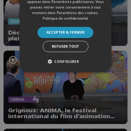
opposer dans
Paramètres publicitaires
. Vous
pouvez retirer votre consentement à tout
moment dans
Paramètres des cookies
.
Politique de confidentialité
ENVIRONNEMENT
29/06/2025
Découvrez la magie d'une nuit en
ACCEPTER & FERMER
pleine nature avec les CRIE
REFUSER TOUT
CONFIGURER
CINEMA
25/02/2025
Grignoux: ANIMA, le festival
international du film d'animation
débute ce vendredi