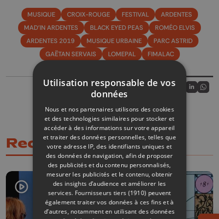
MUSIQUE
CROIX-ROUGE
FESTIVAL
ARDENTES
MAD'IN ARDENTES
BLACK EYED PEAS
ROMÉO ELVIS
ARDENTES 2019
MUSIQUE URBAINE
PARC ASTRID
GAËTAN SERVAIS
LOMEPAL
FIMALAC
Utilisation responsable de vos
Partager sur
données
Partagez sur
Partagez 
Parta
Nous et nos partenaires utilisons des cookies
et des technologies similaires pour stocker et
accéder à des informations sur votre appareil
et traiter des données personnelles, telles que
Recommandations
votre adresse IP, des identifiants uniques et
des données de navigation, afin de proposer
des publicités et du contenu personnalisés,
mesurer les publicités et le contenu, obtenir
des insights d’audience et améliorer les
services.
Fournisseurs tiers (1910)
peuvent
également traiter vos données à ces fins et à
d’autres, notamment en utilisant des données