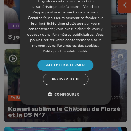
de géolocalisation précises et des
caractéristiques de l’appareil. Vos choix
Ouv
s’appliquent uniquement à ce site web.
Certains fournisseurs peuvent se fonder sur
leur intérêt légitime plutôt que sur votre
CULTURE
03/08/2026
consentement ; vous avez le droit de vous y
opposer dans
Paramètres publicitaires
. Vous
3 jours de Micro Festival à Liège
pouvez retirer votre consentement à tout
moment dans
Paramètres des cookies
.
Politique de confidentialité
ACCEPTER & FERMER
REFUSER TOUT
CONFIGURER
ÉMISSIONS
31/07/2026
Kowari sublime le Château de Florzé
et la DS N°7