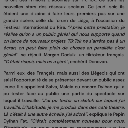
nouvelles stars des réseaux sociaux. Ce jeudi soir, ils
étaient une dizaine à faire leurs premiers pas sur une
grande scène, celle du forum de Liège, à l'occasion du
Festival International du Rire.
"Après cette prestation, je
réalise qu'on a un public génial qui nous supporte quand
on lance de nouveaux projets. Tik Tok ne s'arrête pas à un
écran, on peut faire plein de choses en parallèle c'est
génial
", se réjouit Morgan Doduik, un tiktokeur français.
"C'était risqué, mais on a géré"
, enchérit Donovan.
Parmi eux, des Français, mais aussi des Liégeois qui ont
saisi l’opportunité de se présenter devant un public assez
jeune. Il s'appellent Salva, Malcia ou encore Dylhan qui a
pu tester face au public une partie du spectacle sur
lequel il travaille.
"J'ai pu tester un sketch sur lequel j'ai
travaillé. D'habitude, je me produis dans des café théatre.
Là c'était à une autre échelle, j'ai adoré"
, explique le Pepin
Dylhan Fat.
"C'était complètement nouveau pour nous.
D'habitude, on peut couper et recommencer sur les