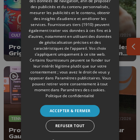
des données de navigation, afin de proposer
des publicités et du contenu personnalisés,
mesurer les publicités et le contenu, obtenir
des insights d’audience et améliorer les
services.
Fournisseurs tiers (1910)
peuvent
également traiter vos données à ces fins et à
CULTURE
17/07/2026
d’autres, notamment en utilisant des données
de géolocalisation précises et des
Programme chargé aux cinémas des
caractéristiques de l’appareil. Vos choix
Ouv
Grignoux cet été: séances en plein
s’appliquent uniquement à ce site web.
air, concerts et plats spéciaux à la
Certains fournisseurs peuvent se fonder sur
brasserie
leur intérêt légitime plutôt que sur votre
consentement ; vous avez le droit de vous y
opposer dans
Paramètres publicitaires
. Vous
pouvez retirer votre consentement à tout
moment dans
Paramètres des cookies
.
Politique de confidentialité
ACCEPTER & FERMER
TENNIS
08/07/2026
REFUSER TOUT
Province Open : entrée réussi pour
Gauthier Onclin !