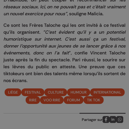
réseaux sociaux. Ici, on ne pouvait pas et c'était vraiment
un nouvel exercice pour nous"
, souligne Malicia.
Ce sont les Frères Taloche qui les ont invité à ce festival
qu'ils organisent.
"C'est évident qu'il y a un potentiel
humoristique sur internet. C'est aussi ça un festival,
donner l'opportunité aux jeunes de se lancer grâce à nos
événements, donc on l'a fait
", confie Vincent Taloche
juste après la fin du spectacle. Pari réussi, le sourire sur
les lèvres du public en atteste. Une preuve que ces
tiktokeurs ont bien des talents même lorsqu’ils sortent de
nos écrans.
LIÈGE
FESTIVAL
CULTURE
HUMOUR
INTERNATIONAL
RIRE
VOO RIRE
FORUM
TIK TOK
Partager sur
Partagez sur
Partagez 
Parta