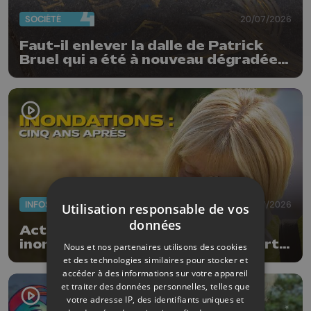
SOCIÉTÉ
20/07/2026
Faut-il enlever la dalle de Patrick
Bruel qui a été à nouveau dégradée ?
"Nos ouvriers sont en vacances"
INFOS
17/07/2026
Utilisation responsable de vos
données
Actus de la semaine : 5 ans des
inondations, subsides pour le sport
Nous et nos partenaires utilisons des cookies
et feu d'artifice
et des technologies similaires pour stocker et
accéder à des informations sur votre appareil
et traiter des données personnelles, telles que
votre adresse IP, des identifiants uniques et