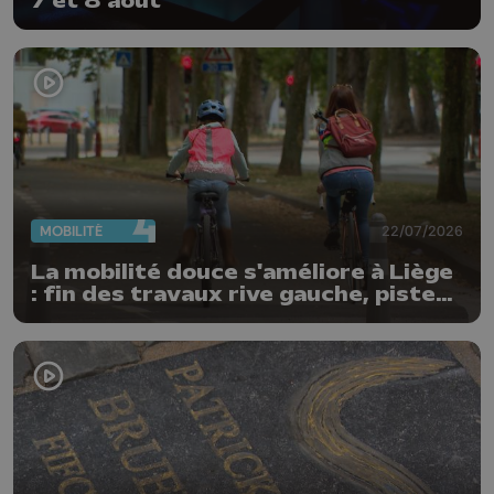
7 et 8 août
MOBILITÉ
22/07/2026
La mobilité douce s'améliore à Liège
: fin des travaux rive gauche, pistes
cyclo-piétonnes Avroy et
Guillemins...