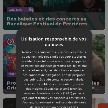
CULTURE
20/07/2026
Des balades et des concerts au
Bucolique Festival de Ferrières
Utilisation responsable de vos
données
Nous et nos partenaires utilisons des cookies
et des technologies similaires pour stocker et
accéder à des informations sur votre appareil
et traiter des données personnelles, telles que
votre adresse IP, des identifiants uniques et
CULTURE
17/07/2026
des données de navigation, afin de proposer
des publicités et du contenu personnalisés,
Programme chargé aux cinémas des
mesurer les publicités et le contenu, obtenir
Grignoux cet été: séances en plein
des insights d’audience et améliorer les
air, concerts et plats spéciaux à la
services.
Fournisseurs tiers (1910)
peuvent
brasserie
également traiter vos données à ces fins et à
d’autres, notamment en utilisant des données
de géolocalisation précises et des