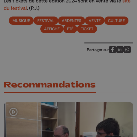
Les tickets de cette édition 2024 sont en vente via le
site
du festival
. (P.J.)
MUSIQUE
FESTIVAL
ARDENTES
VENTE
CULTURE
AFFICHE
ÉTÉ
TICKET
Partager sur
Partagez sur
Partagez 
Parta
Recommandations