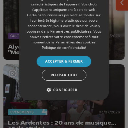
caractéristiques de l’appareil. Vos choix
Ouv
s’appliquent uniquement à ce site web.
Certains fournisseurs peuvent se fonder sur
leur intérêt légitime plutôt que sur votre
consentement ; vous avez le droit de vous y
opposer dans
Paramètres publicitaires
. Vous
CULTURE
08/07/2026
pouvez retirer votre consentement à tout
moment dans
Paramètres des cookies
.
Alyah rejoint Ykons pour le titre
Politique de confidentialité
"More and more"
ACCEPTER & FERMER
REFUSER TOUT
CONFIGURER
EVÈNEMENTS
03/07/2026
Les Ardentes : 20 ans de musique...